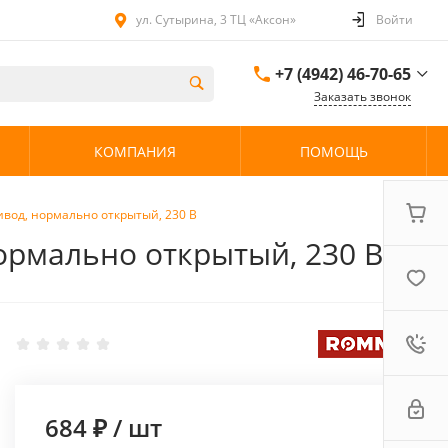
ул. Сутырина, 3 ТЦ «Аксон»
Войти
+7 (4942) 46-70-65
Заказать звонок
+7 (4942) 46-70-65
КОМПАНИЯ
ПОМОЩЬ
ул. Сутырина, 3 ТЦ
«Аксон»
08:00 - 20:00 без
выходных
вод, нормально открытый, 230 В
рмально открытый, 230 В
684 ₽
/
шт