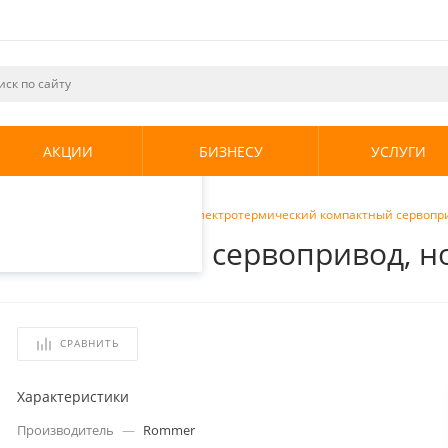
ециалистами и
те. Продолжая
его использования.
АКЦИИ
БИЗНЕСУ
УСЛУГИ
енциальности
.
для теплого пола
/
Rommer Электротермический компактный сервопри
 компактный сервопривод, но
СРАВНИТЬ
Характеристики
Производитель
—
Rommer