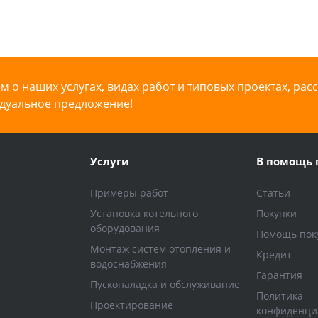
 о наших услугах, видах работ и типовых проектах, рас
дуальное предложение!
Услуги
В помощь 
Примеры работ
Статьи
Установка котельного
Покупки
оборудования
Помощь пок
Монтаж систем отопления и
Кредит
водоснабжения
Гарантия
Пусконаладка и обслуживание
Политика
Проектирование
конфиденци