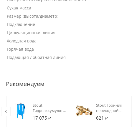
Сухая масса
Размер (высота/диаметр)
Подключение
Циркуляционная линия
Холодная вода
Горячая вода
Подающая / обратная линия
Рекомендуем
Stout
Stout Тройник
Гидроаккумулятор
переходной
100 л.
20x16x20 для
17 075 ₽
621 ₽
вертикальный
труб из
(цвет синий)
сшитого
полиэтилена