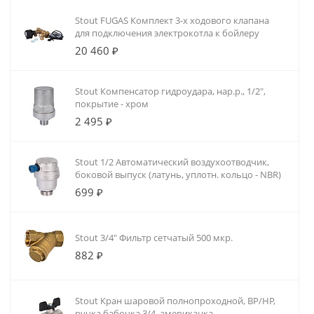
Stout FUGAS Комплект 3-х ходового клапана
для подключения электрокотла к бойлеру
20 460 ₽
Stout Компенсатор гидроудара, нар.р., 1/2",
покрытие - хром
2 495 ₽
Stout 1/2 Автоматический воздухоотводчик,
боковой выпуск (латунь, уплотн. кольцо - NBR)
699 ₽
Stout 3/4" Фильтр сетчатый 500 мкр.
Aquasfera 9510
Rispa RBF-300
882 ₽
Насосно-
Бойлер
смесительный
напольный из
6 680 ₽
113 900 ₽
узел с
нерж. стали AISI
термоголовкой
Stout Кран шаровой полнопроходной, ВР/НР,
304 (объем
(без насоса),
ручка бабочка 3/4, американка
бака 300л,