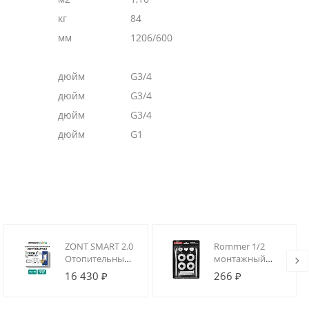
кг
84
мм
1206/600
дюйм
G3/4
дюйм
G3/4
дюйм
G3/4
дюйм
G1
ZONT SMART 2.0
Rommer 1/2
Отопительный
монтажный
GSM / Wi-Fi
комплект 11 в 1
16 430 ₽
266 ₽
контроллер на
с двумя
стену и DIN-
кронштейнами
рейку, 3 выхода