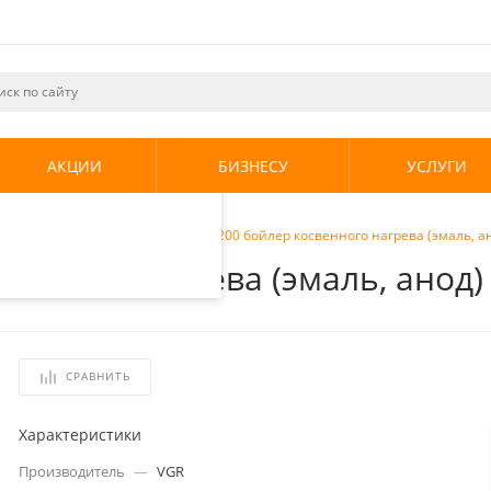
ециалистами и
те. Продолжая
его использования.
АКЦИИ
БИЗНЕСУ
УСЛУГИ
енциальности
.
нного нагрева
/
VGR VIH R CN 200 бойлер косвенного нагрева (эмаль, а
венного нагрева (эмаль, анод)
СРАВНИТЬ
Характеристики
Производитель
—
VGR