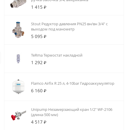
для насосов
змеевик: 1.6 м2,
1 415 ₽
130-180мм
1.5 мм)
Stout Редуктор давления PN25 вн/вн 3/4" с
выходом под манометр
5 095 ₽
Проектирование
Проектирование котельных
TeRma Термостат накладной
Компания «25 киловатт» проектируе
1 292 ₽
комплексно разрабатываем проект: г
заказчиком, согласовываем рабочу
технологию 3D-моделирования, что
Flamco Airfix R 25 л, 4-10bar Гидроаккумулятор
6 160 ₽
Unipump Незамерзающий кран 1/2" WF-2106
(длина-500 мм)
4 517 ₽