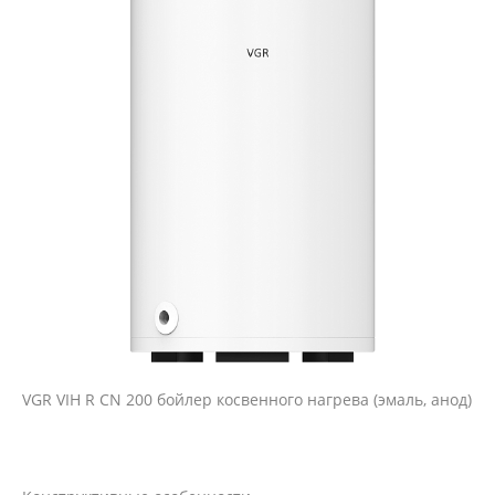
VGR VIH R CN 200 бойлер косвенного нагрева (эмаль, анод)