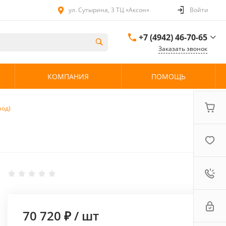
ул. Сутырина, 3 ТЦ «Аксон»
Войти
+7 (4942) 46-70-65
Заказать звонок
+7 (4942) 46-70-65
КОМПАНИЯ
ПОМОЩЬ
ул. Сутырина, 3 ТЦ
«Аксон»
08:00 - 20:00 без
выходных
нод)
70 720 ₽
/
шт