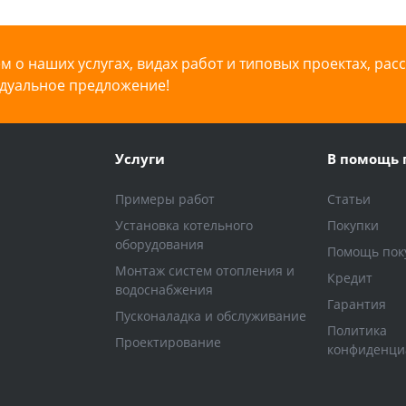
 о наших услугах, видах работ и типовых проектах, рас
дуальное предложение!
Услуги
В помощь 
Примеры работ
Статьи
Установка котельного
Покупки
оборудования
Помощь пок
Монтаж систем отопления и
Кредит
водоснабжения
Гарантия
Пусконаладка и обслуживание
Политика
Проектирование
конфиденци