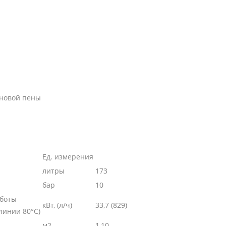
ановой пены
Ед. измерения
литры
173
бар
10
аботы
кВт, (л/ч)
33,7 (829)
линии 80°C)
м2
1,10