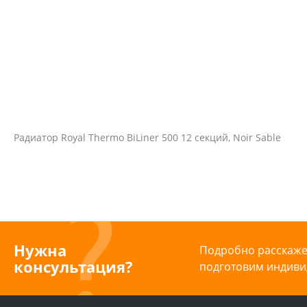
Радиатор Royal Thermo BiLiner 500 12 секций, Noir Sable
Нужна
Подробно расскажем
консультация?
подготовим индиви