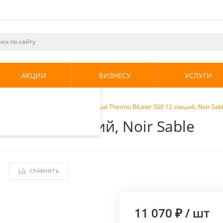
ециалистами и
те. Продолжая
его использования.
АКЦИИ
БИЗНЕСУ
УСЛУГИ
енциальности
.
кие радиаторы
/
Радиатор Royal Thermo BiLiner 500 12 секций, Noir Sab
r 500 12 секций, Noir Sable
СРАВНИТЬ
11 070 ₽
/
шт