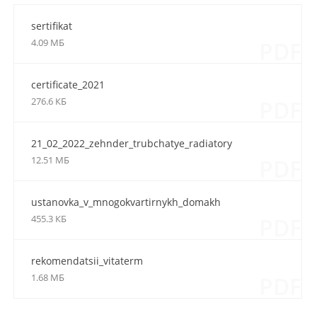
sertifikat
4.09 МБ
PDF
certificate_2021
276.6 КБ
PDF
21_02_2022_zehnder_trubchatye_radiatory
12.51 МБ
PDF
ustanovka_v_mnogokvartirnykh_domakh
455.3 КБ
PDF
rekomendatsii_vitaterm
1.68 МБ
PDF