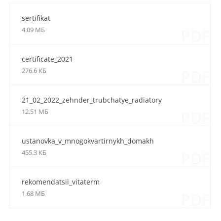
sertifikat
4.09 МБ
PDF
certificate_2021
276.6 КБ
PDF
21_02_2022_zehnder_trubchatye_radiatory
12.51 МБ
PDF
ustanovka_v_mnogokvartirnykh_domakh
455.3 КБ
PDF
rekomendatsii_vitaterm
1.68 МБ
PDF