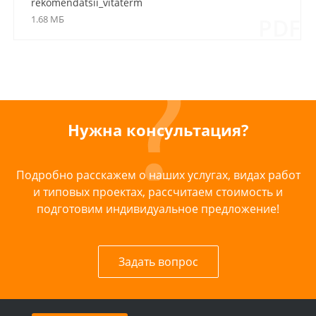
rekomendatsii_vitaterm
1.68 МБ
PDF
Нужна консультация?
Подробно расскажем о наших услугах, видах работ
и типовых проектах, рассчитаем стоимость и
подготовим индивидуальное предложение!
Задать вопрос