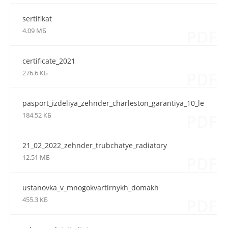
sertifikat
4.09 МБ
PDF
certificate_2021
276.6 КБ
PDF
pasport_izdeliya_zehnder_charleston_garantiya_10_let_2020
184.52 КБ
PDF
21_02_2022_zehnder_trubchatye_radiatory
12.51 МБ
PDF
ustanovka_v_mnogokvartirnykh_domakh
455.3 КБ
PDF