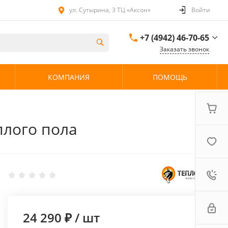
ул. Сутырина, 3 ТЦ «Аксон»
Войти
+7 (4942) 46-70-65
Заказать звонок
+7 (4942) 46-70-65
КОМПАНИЯ
ПОМОЩЬ
ул. Сутырина, 3 ТЦ
«Аксон»
08:00 - 20:00 без
выходных
плого пола
24 290 ₽
/
шт