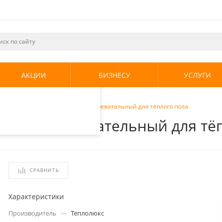
ециалистами и
те. Продолжая
его использования.
АКЦИИ
БИЗНЕСУ
УСЛУГИ
енциальности
.
люкс Neo 14 м2 (2240 Вт) Мат нагревательный для тёплого пола
т) Мат нагревательный для тё
СРАВНИТЬ
Характеристики
Производитель
—
Теплолюкс