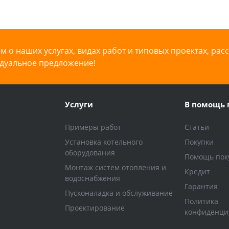
 о наших услугах, видах работ и типовых проектах, рас
дуальное предложение!
Услуги
В помощь 
Примеры работ
Статьи
Установка котельного
Покупки
оборудования
Помощь пок
Монтаж систем отопления и
Кредит
водоснабжения
Гарантия
Пусконаладка и обслуживание
Политика
Проектирование
конфиденци