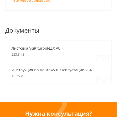
Все товары бренда VGR
Документы
Листовка VGR turboFLEX VU
225.8 КБ
PDF
Инструкция по монтажу и эксплуатации VGR
turboFLEX VU
15.76 МБ
PDF
Нужна консультация?