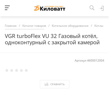
Главная
/
Каталог товаров
/
Котельное оборудование
/
Котлы от
VGR turboFlex VU 32 Газовый котёл,
одноконтурный с закрытой камерой
Артикул
4600012004
СРАВНИТЬ