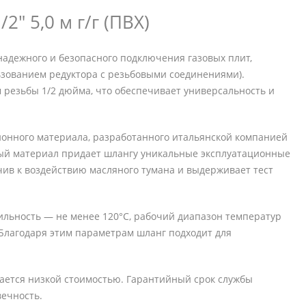
" 5,0 м г/г (ПВХ)
надежного и безопасного подключения газовых плит,
льзованием редуктора с резьбовыми соединениями).
м резьбы 1/2 дюйма, что обеспечивает универсальность и
онного материала, разработанного итальянской компанией
ный материал придает шлангу уникальные эксплуатационные
чив к воздействию масляного тумана и выдерживает тест
ильность — не менее 120°С, рабочий диапазон температур
. Благодаря этим параметрам шланг подходит для
чается низкой стоимостью. Гарантийный срок службы
вечность.