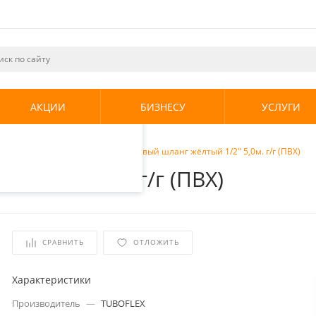
ециалистами и
те. Продолжая
его использования.
АКЦИИ
БИЗНЕСУ
УСЛУГИ
енциальности
.
дводка для газа
/
Tuboflex Газовый шланг жёлтый 1/2" 5,0м. г/г (ПВХ)
й 1/2" 5,0м. г/г (ПВХ)
СРАВНИТЬ
ОТЛОЖИТЬ
Характеристики
Производитель
—
TUBOFLEX