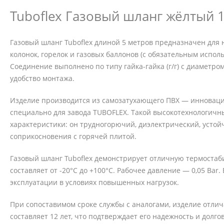
Tuboflex Газовый шланг жёлтый 1/2
Газовый шланг Tuboflex длиной 5 метров предназначен для 
колонок, горелок и газовых баллонов (с обязательным испо
Соединение выполнено по типу гайка-гайка (г/г) с диаметро
удобство монтажа.
Изделие производится из самозатухающего ПВХ — инноваци
специально для завода TUBOFLEX. Такой высокотехнологич
характеристики: он трудногорючий, диэлектрический, устой
соприкосновения с горячей плитой.
Газовый шланг Tuboflex демонстрирует отличную термостаб
составляет от -20°С до +100°С. Рабочее давление — 0,05 Bar
эксплуатации в условиях повышенных нагрузок.
При сопоставимом сроке службы с аналогами, изделие отли
составляет 12 лет, что подтверждает его надежность и долго