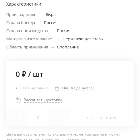
Характеристики
Производитель
—
Rispa
Страна бренда
—
Россия
Страна производства
—
Россия
Материал изготовления
—
Нержавеющая сталь
Область применения
—
Отопление
0 ₽
/
шт
Нет в наличии
Нашли дешевле?
Рассчитать доставку
-
+
НЕТ В НАЛИЧИИ
Цена действительна только для интернет-магазина и может
отличаться от цен в розничных магазинах