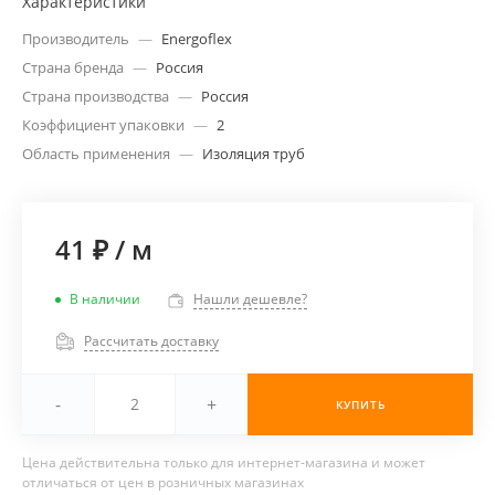
Характеристики
Производитель
—
Energoflex
Страна бренда
—
Россия
Страна производства
—
Россия
Коэффициент упаковки
—
2
Область применения
—
Изоляция труб
41 ₽
/
м
В наличии
Нашли дешевле?
Рассчитать доставку
-
+
КУПИТЬ
Цена действительна только для интернет-магазина и может
отличаться от цен в розничных магазинах