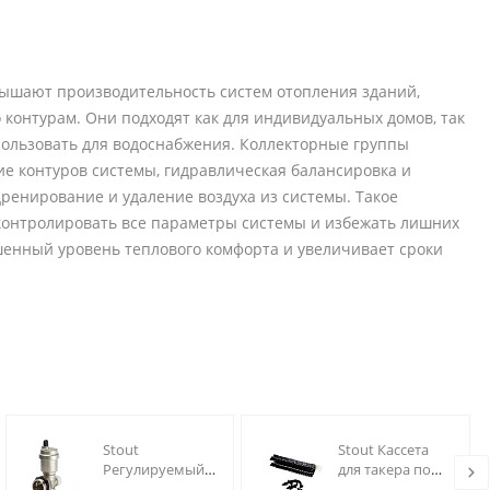
ышают производительность систем отопления зданий,
контурам. Они подходят как для индивидуальных домов, так
пользовать для водоснабжения. Коллекторные группы
 контуров системы, гидравлическая балансировка и
ренирование и удаление воздуха из системы. Такое
контролировать все параметры системы и избежать лишних
шенный уровень теплового комфорта и увеличивает сроки
Stout
Stout Кассета
Регулируемый
для такера по
концевой фитинг
25шт якорных