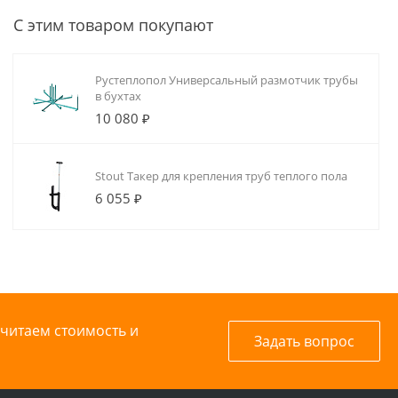
138 ₽
81 600 ₽
бухте 200м)
нерж. стали AISI
С этим товаром покупают
304 (объем
бака 200л,
змеевик: 1.1 м2,
1.5 мм)
Рустеплопол Универсальный размотчик трубы
в бухтах
10 080 ₽
Stout Такер для крепления труб теплого пола
6 055 ₽
считаем стоимость и
Задать вопрос