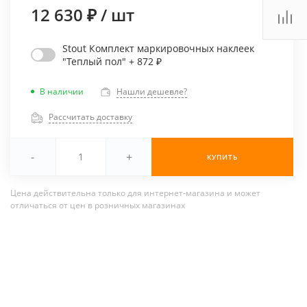
12 630 ₽
/
шт
Stout Комплект маркировочных наклеек
"Теплый пол" + 872 ₽
В наличии
Нашли дешевле?
Рассчитать доставку
-
+
КУПИТЬ
Цена действительна только для интернет-магазина и может
отличаться от цен в розничных магазинах