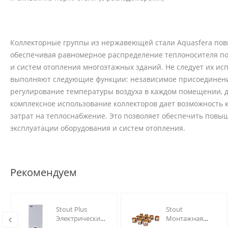
Коллекторные группы из нержавеющей стали Aquasfera пов
обеспечивая равномерное распределение теплоносителя по 
и систем отопления многоэтажных зданий. Не следует их ис
выполняют следующие функции: независимое присоединение
регулирование температуры воздуха в каждом помещении, д
комплексное использование коллекторов дает возможность 
затрат на теплоснабжение. Это позволяет обеспечить повы
эксплуатации оборудования и систем отопления.
Рекомендуем
ая
Stout Plus
Stout
Электрический
Монтажная
им
котел 9 кВт
гильза 25 для