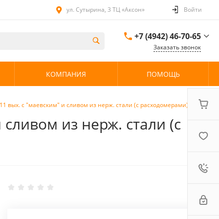
ул. Сутырина, 3 ТЦ «Аксон»
Войти
+7 (4942) 46-70-65
Заказать звонок
+7 (4942) 46-70-65
КОМПАНИЯ
ПОМОЩЬ
ул. Сутырина, 3 ТЦ
«Аксон»
08:00 - 20:00 без
выходных
11 вых. с "маевским" и сливом из нерж. стали (с расходомерами)
 сливом из нерж. стали (с