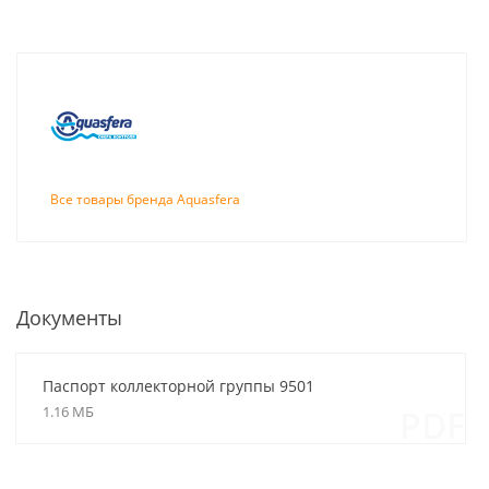
Все товары бренда Aquasfera
Документы
Паспорт коллекторной группы 9501
1.16 МБ
PDF
Stout Труба
Rispa RBF-200
металлопластиковая
Бойлер
16 х 2.0 (метражом, в
напольный из