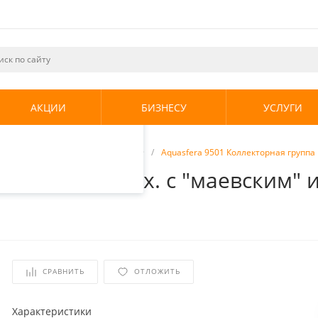
ециалистами и
те. Продолжая
его использования.
АКЦИИ
БИЗНЕСУ
УСЛУГИ
енциальности
.
торы
/
Коллекторные группы
/
Aquasfera 9501 Коллекторная группа 
группа 11 вых. с "маевским" и
СРАВНИТЬ
ОТЛОЖИТЬ
Характеристики