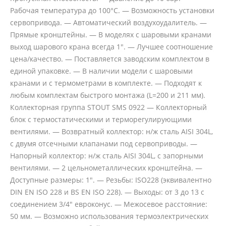
Рабочая температура до 100°С. — Возможность установки
сервопривода. — Автоматический воздухоудалитель. —
Прямые кронштейны. — В моделях с шаровыми кранами
выход шарового крана всегда 1". — Лучшее соотношение
цена/качество. — Поставляется заводским комплектом в
единой упаковке. — В наличии модели с шаровыми
кранами и с термометрами в комплекте. — Подходят к
любым комплектам быстрого монтажа (L=200 и 211 мм).
Коллекторная группа STOUT SMS 0922 — Коллекторный
блок с термостатическими и терморегулирующими
вентилями. — Возвратный коллектор: н/ж сталь AISI 304L,
с двумя отсечными клапанами под сервоприводы. —
Напорный коллектор: н/ж сталь AISI 304L, с запорными
вентилями. — 2 цельнометаллических кронштейна. —
Доступные размеры: 1". — Резьбы: ISO228 (эквивалентно
DIN EN ISO 228 и BS EN ISO 228). — Выходы: от 3 до 13 с
соединением 3/4" евроконус. — Межосевое расстояние:
50 мм. — Возможно использования термоэлектрических