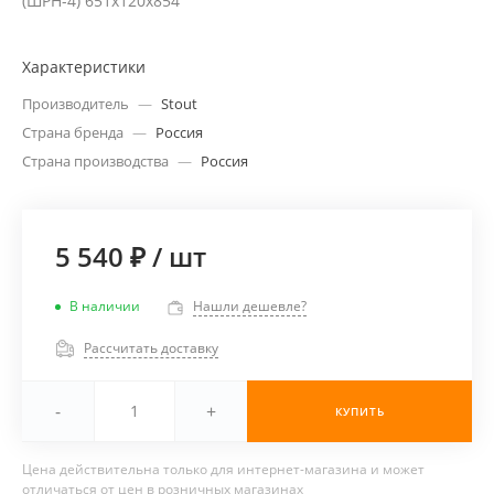
(ШРН-4) 651х120х854
Характеристики
Производитель
—
Stout
Страна бренда
—
Россия
Страна производства
—
Россия
5 540 ₽
/
шт
В наличии
Нашли дешевле?
Рассчитать доставку
-
+
КУПИТЬ
Цена действительна только для интернет-магазина и может
отличаться от цен в розничных магазинах