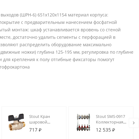
ыходов (ШРН-6) 651х120х1154 материал корпуса:
 покрытие с предварительным нанесением фосфатной
рытый монтаж: шкаф устанавливается вровень со стеной
есте, достаточно удалить сегменты с перфорацией в
озволяют распределить оборудование максимально
движные ножки) глубина 125-195 мм, регулировка по глубине
и для крепления к полу отгибные фиксаторы помогут
 гофрокартона
Stout Кран
Stout SMS-0917
шаровой
Коллекторная
полнопроходной,
группа 04 вых.
717 ₽
12 535 ₽
ВР/НР, ручка
из
бабочка 1/2
нержавеющей