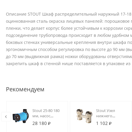
Описание STOUT Шкаф распределительный наружный 17-18 в
оцинкованная сталь окраска лицевых панелей: порошковое
пленки, что делает корпус более устойчивым к коррозии ск
подсоединение трубопровода происходит в любом удобном м
боковых стенках универсальные крепления внутри шкафа п
эргономичным способом регулировка по высоте до 90 мм (вы
до 70 мм (выдвижная рамка) ножки оборудованы отверстиям
закрепить шкаф в стенной нише поставляется в упаковке из
Рекомендуем
Stout 25-80 180
Stout Узел
мм, насос
нижнего
циркуляционный
подключения
28 180 ₽
1 102 ₽
3-х скоростной, с
радиатора для
гайками
двухтрубной