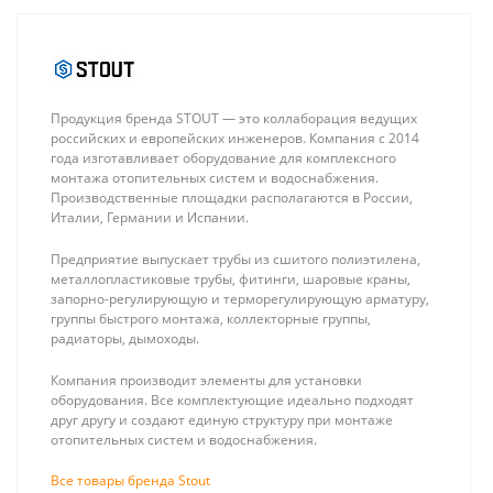
Продукция бренда STOUT — это коллаборация ведущих
российских и европейских инженеров. Компания с 2014
года изготавливает оборудование для комплексного
монтажа отопительных систем и водоснабжения.
Производственные площадки располагаются в России,
Италии, Германии и Испании.
Предприятие выпускает трубы из сшитого полиэтилена,
металлопластиковые трубы, фитинги, шаровые краны,
запорно-регулирующую и терморегулирующую арматуру,
группы быстрого монтажа, коллекторные группы,
радиаторы, дымоходы.
Компания производит элементы для установки
оборудования. Все комплектующие идеально подходят
Stout Space 500 10
Rommer
друг другу и создают единую структуру при монтаже
секций, радиатор
Переходник
отопительных систем и водоснабжения.
биметаллический
28х1" ВПр-НР
11 555 ₽
498 ₽
боковое
из
Все товары бренда Stout
подключение
нержавеющей