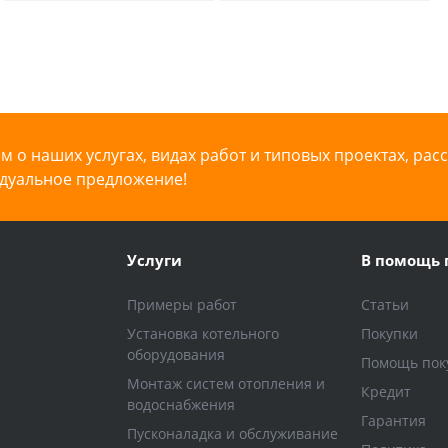
стали (с
расходомерами)
 о наших услугах, видах работ и типовых проектах, рас
дуальное предложение!
Услуги
В помощь 
Примеры работ
Статьи
Установка котельного
Покупки
оборудования
Помощь пок
Монтаж систем отопления и
Кредит
водоснабжения
Гарантия
Пусконаладка и обслуживание