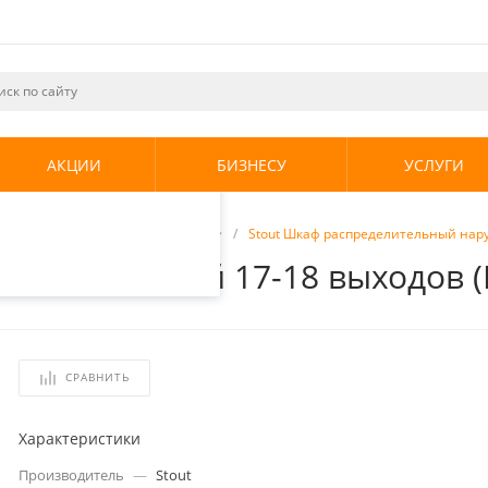
ециалистами и
те. Продолжая
его использования.
АКЦИИ
БИЗНЕСУ
УСЛУГИ
енциальности
.
торы
/
Коллекторные шкафы
/
Stout Шкаф распределительный нару
ный наружный 17-18 выходов (
СРАВНИТЬ
Характеристики
Производитель
—
Stout