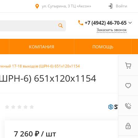
ул. Сутырина, 3 ТЦ «Аксон»
Войти
+7 (4942) 46-70-65
Заказать звонок
+7 (4942) 46-70-65
КОМПАНИЯ
ПОМОЩЬ
ул. Сутырина, 3 ТЦ
«Аксон»
08:00 - 20:00 без
выходных
жный 17-18 выходов (ШРН-6) 651х120х1154
ШРН-6) 651х120х1154
7 260 ₽
/
шт