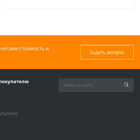
стали (304),
кольцо из
EPDM
считаем стоимость и
Задать вопрос
покупателю
упателю