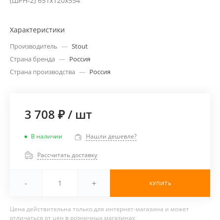
(ШРН-2) 651х120х554
Характеристики
Производитель
—
Stout
Страна бренда
—
Россия
Страна производства
—
Россия
3 708 ₽
/
шт
В наличии
Нашли дешевле?
Рассчитать доставку
-
+
КУПИТЬ
Цена действительна только для интернет-магазина и может
отличаться от цен в розничных магазинах