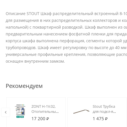
Описание STOUT Шкаф распределительный встроенный 8-10
для размещения в них распределительных коллекторов и ко
напольной) с поквартирной разводкой. Шкаф выполнен из о
предварительным нанесением фосфатной пленки для придан
корпуса шкафа выполнена перфорация, сегменты которой у
трубопроводов. Шкаф имеет регулировку по высоте до 40 м
универсальные профильные крепления, позволяющие распо
оснащен внутренним замком.
Рекомендуем
ZONT H-1V.02,
Stout Трубка
Отопительный
для подкл-я
GSM / Wi-Fi
радиатора, Г-
17 200 ₽
1 475 ₽
контроллер
образная
16/250 для труб