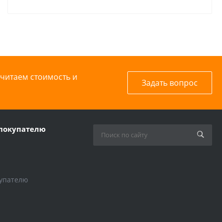
стали для
радиаторной
разводки
считаем стоимость и
Задать вопрос
покупателю
упателю