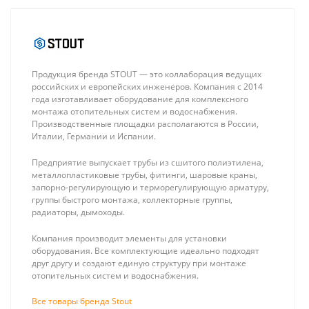
Продукция бренда STOUT — это коллаборация ведущих
российских и европейских инженеров. Компания с 2014
года изготавливает оборудование для комплексного
монтажа отопительных систем и водоснабжения.
Производственные площадки располагаются в России,
Италии, Германии и Испании.
Предприятие выпускает трубы из сшитого полиэтилена,
металлопластиковые трубы, фитинги, шаровые краны,
запорно-регулирующую и терморегулирующую арматуру,
группы быстрого монтажа, коллекторные группы,
радиаторы, дымоходы.
Компания производит элементы для установки
оборудования. Все комплектующие идеально подходят
Stout Клапан
Stout SMS-0923
друг другу и создают единую структуру при монтаже
запорно-
Коллекторная
отопительных систем и водоснабжения.
балансировочный,
группа 08 вых.
577 ₽
15 095 ₽
угловой 1/2"
из
Все товары бренда Stout
нержавеющей