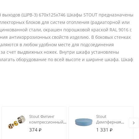
 выходов (ШРВ-3) 670х125х746 Шкафы STOUT предназначены
ллекторных блоков для систем отопления (радиаторной или
цинкованной стали, окрашен порошковой краской RAL 9016 с
ия антикоррозионных свойств изделию. В боковых стенках
даляются в любом удобном месте для подсоединения
м за счет выдвижных ножек. Внутри шкафа установлены
лагать оборудование по всей высоте и ширине шкафа. Шкаф
Stout Фитинг
Stout
компрессионный
Демпферная
для
лента
374 ₽
1 331 ₽
металлопластиковых
100х08мм, 25м
труб 16 х 2.0 х 3/4"EK
с клейким