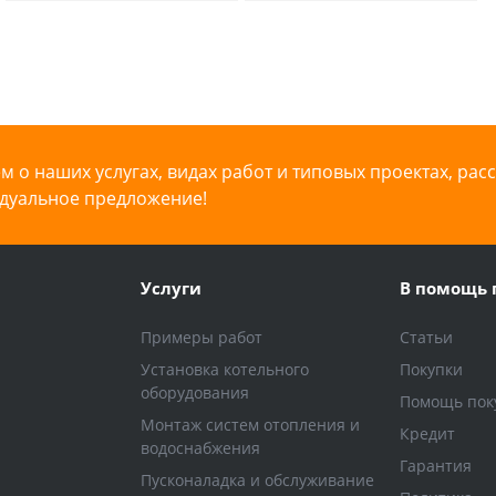
слоем
 о наших услугах, видах работ и типовых проектах, рас
дуальное предложение!
Услуги
В помощь 
Примеры работ
Статьи
Установка котельного
Покупки
оборудования
Помощь пок
Монтаж систем отопления и
Кредит
водоснабжения
Гарантия
Пусконаладка и обслуживание