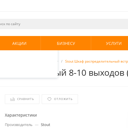
ециалистами и
те. Продолжая
его использования.
АКЦИИ
БИЗНЕСУ
УСЛУГИ
енциальности
.
торы
/
Коллекторные шкафы
/
Stout Шкаф распределительный встр
ый встроенный 8-10 выходов 
СРАВНИТЬ
ОТЛОЖИТЬ
Характеристики
Производитель
—
Stout