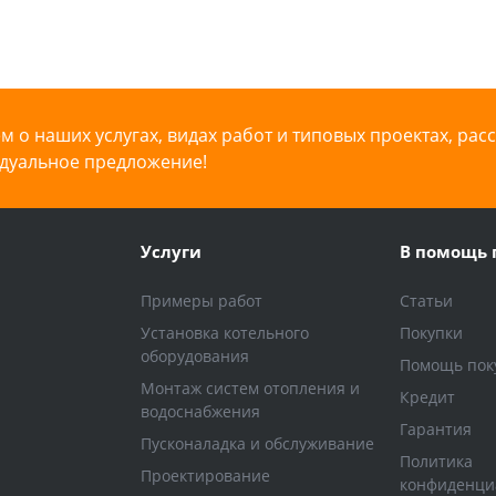
 о наших услугах, видах работ и типовых проектах, рас
дуальное предложение!
Услуги
В помощь 
Примеры работ
Статьи
Установка котельного
Покупки
оборудования
Помощь пок
Монтаж систем отопления и
Кредит
водоснабжения
Гарантия
Пусконаладка и обслуживание
Политика
Проектирование
конфиденци