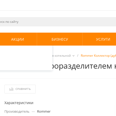
ециалистами и
те. Продолжая
его использования.
АКЦИИ
БИЗНЕСУ
УСЛУГИ
енциальности
.
ная арматура
/
Коллекторы для котельной
/
Rommer Коллектор (дуб
мпакт) с гидроразделителем н
СРАВНИТЬ
Характеристики
Производитель
—
Rommer