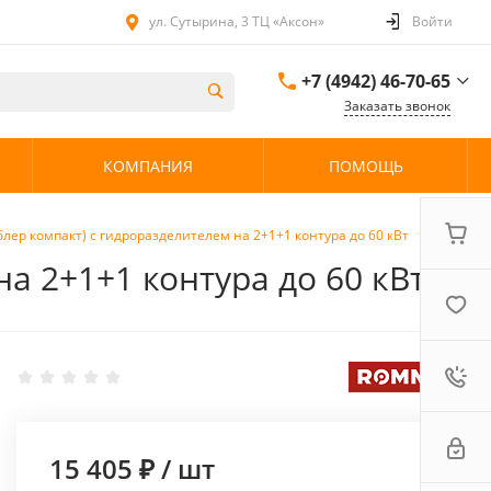
ул. Сутырина, 3 ТЦ «Аксон»
Войти
+7 (4942) 46-70-65
Заказать звонок
+7 (4942) 46-70-65
КОМПАНИЯ
ПОМОЩЬ
ул. Сутырина, 3 ТЦ
«Аксон»
08:00 - 20:00 без
выходных
лер компакт) с гидроразделителем на 2+1+1 контура до 60 кВт
а 2+1+1 контура до 60 кВт
15 405 ₽
/
шт