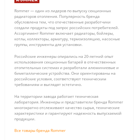
Rommer — один из лидеров по выпуску секционных
радиаторов отопления. Популярность бренда
обусловлена тем, что отечественные разработчики
создали продукты под запрос российских потребителей.
Ассортимент Rommer включает радиаторы, бойлеры,
котлы, коллекторы, арматуру, термоизоляцию, насосные
группы, инструменты для установки.
Stout SMS-0917
Stout 1/2
Коллекторная
Автоматический
Российские инженеры опирались на 20-летний опыт
группа 08 вых.
воздухоотводчик,
22 680 ₽
699 ₽
использования секционных батарей в отечественных
из
боковой выпуск
отопительных системах и разработали алюминиевые и
нержавеющей
(латунь, уплотн.
биметаллические устройства. Они ориентированы на
стали (с
кольцо - NBR)
российские условия, соответствуют техническим
расходомерами)
требованиям и выглядят эстетично.
На территории завода работает техническая
лаборатория. Инженеры и представители бренда Rommer
многократно отслеживают качество сырья, технические
характеристики и гарантируют надежность выпускаемой
продукции.
Все товары бренда Rommer