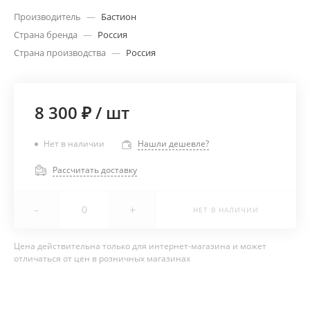
Производитель
—
Бастион
Страна бренда
—
Россия
Страна производства
—
Россия
8 300 ₽
/
шт
Нет в наличии
Нашли дешевле?
Рассчитать доставку
-
+
НЕТ В НАЛИЧИИ
Цена действительна только для интернет-магазина и может
отличаться от цен в розничных магазинах