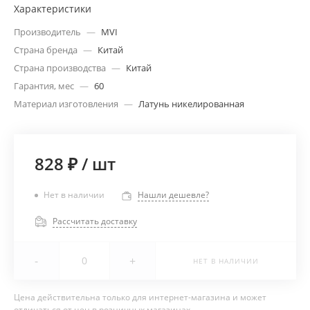
Характеристики
Производитель
—
MVI
Страна бренда
—
Китай
Страна производства
—
Китай
Гарантия, мес
—
60
Материал изготовления
—
Латунь никелированная
828 ₽
/
шт
Нет в наличии
Нашли дешевле?
Рассчитать доставку
-
+
НЕТ В НАЛИЧИИ
Цена действительна только для интернет-магазина и может
отличаться от цен в розничных магазинах