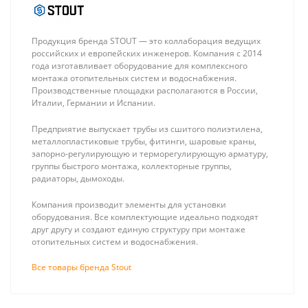
Продукция бренда STOUT — это коллаборация ведущих
российских и европейских инженеров. Компания с 2014
года изготавливает оборудование для комплексного
монтажа отопительных систем и водоснабжения.
Производственные площадки располагаются в России,
Италии, Германии и Испании.
Stout mini 25-40
Stout 25-60 180
180 мм, насос
мм, насос
Предприятие выпускает трубы из сшитого полиэтилена,
циркуляционный
циркуляционный
19 635 ₽
11 275 ₽
металлопластиковые трубы, фитинги, шаровые краны,
частотный
3-х скоростной, с
запорно-регулирующую и терморегулирующую арматуру,
гайками
группы быстрого монтажа, коллекторные группы,
радиаторы, дымоходы.
Компания производит элементы для установки
оборудования. Все комплектующие идеально подходят
друг другу и создают единую структуру при монтаже
отопительных систем и водоснабжения.
Все товары бренда Stout