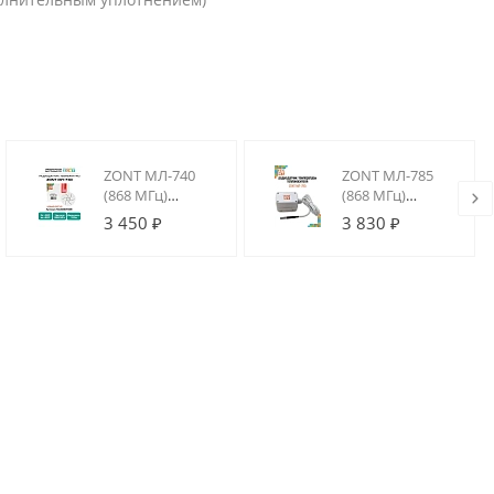
ZONT МЛ-740
ZONT МЛ-785
(868 МГц)
(868 МГц)
Радиодатчик
Радиодатчик
3 450 ₽
3 830 ₽
температуры
температуры
(комнатный)
теплоносителя