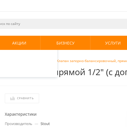
ециалистами и
те. Продолжая
его использования.
АКЦИИ
БИЗНЕСУ
УСЛУГИ
енциальности
.
ющие для радиаторов
/
Stout Клапан запорно-балансировочный, прям
сировочный, прямой 1/2" (с 
СРАВНИТЬ
Характеристики
Производитель
—
Stout