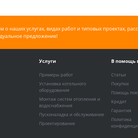
 о наших услугах, видах работ и типовых проектах, рас
дуальное предложение!
Услуги
В помощь 
Примеры работ
Статьи
Установка котельного
Покупки
оборудования
Помощь пок
Монтаж систем отопления и
Кредит
водоснабжения
Гарантия
Пусконаладка и обслуживание
Политика
Проектирование
конфиденци