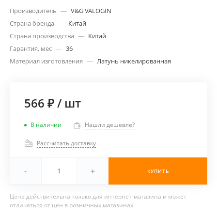
Производитель
—
V&G VALOGIN
Страна бренда
—
Китай
Страна производства
—
Китай
Гарантия, мес
—
36
Материал изготовления
—
Латунь никелированная
566 ₽
/
шт
В наличии
Нашли дешевле?
Рассчитать доставку
-
+
КУПИТЬ
Цена действительна только для интернет-магазина и может
отличаться от цен в розничных магазинах