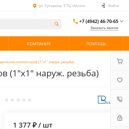
ул. Сутырина, 3 ТЦ «Аксон»
Войти
+7 (4942) 46-70-65
Заказать звонок
+7 (4942) 46-70-65
КОМПАНИЯ
ПОМОЩЬ
ул. Сутырина, 3 ТЦ
«Аксон»
08:00 - 20:00 без
выходных
динения коллекторов (1"x1" наруж. резьба)
 (1"x1" наруж. резьба)
1 377 ₽
/
шт