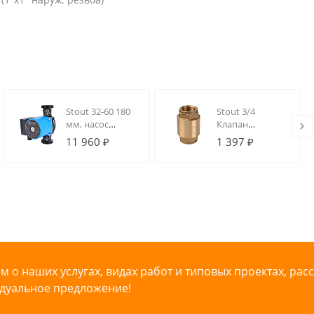
Stout 32-60 180
Stout 3/4
мм, насос
Клапан
циркуляционный
обратный
11 960 ₽
1 397 ₽
3-х скоростной, с
пружинный
гайками
муфтовый с
металлическим
седлом
 о наших услугах, видах работ и типовых проектах, рас
дуальное предложение!