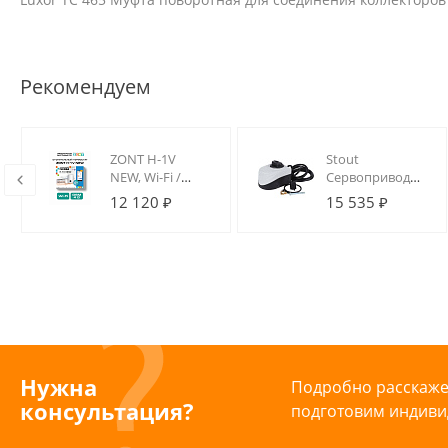
Рекомендуем
ZONT H-1V
Stout
NEW, Wi-Fi /
Сервопривод
GSM термостат
230V 120s
12 120 ₽
15 535 ₽
для котлов на
DIN-рейку
Нужна
Подробно расскажем
консультация?
подготовим индиви