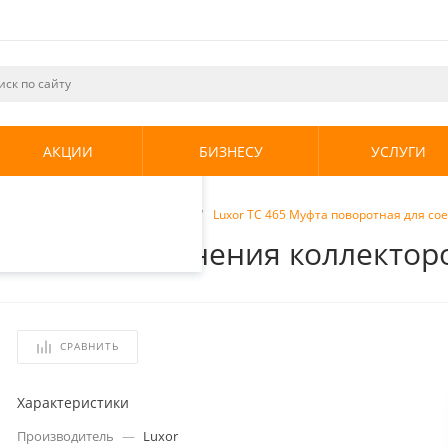
ециалистами и
те. Продолжая
его использования.
АКЦИИ
БИЗНЕСУ
УСЛУГИ
енциальности
.
торы
/
Концевые фитинги
/
Luxor TC 465 Муфта поворотная для сое
ая для соединения коллекторов
СРАВНИТЬ
Характеристики
Производитель
—
Luxor