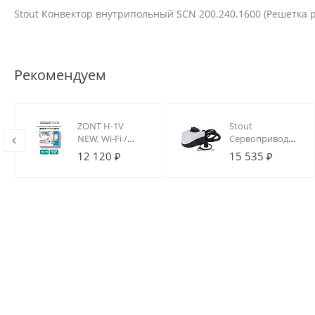
Stout Конвектор внутрипольный SCN 200.240.1600 (Решётка
Рекомендуем
ZONT H-1V
Stout
NEW, Wi-Fi /
Сервопривод
GSM термостат
230V 120s
12 120 ₽
15 535 ₽
для котлов на
DIN-рейку