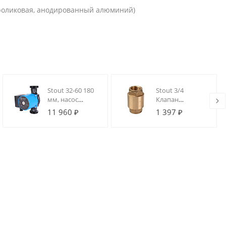
 роликовая, анодированный алюминий)
Stout 32-60 180
Stout 3/4
мм, насос
Клапан
циркуляционный
обратный
11 960 ₽
1 397 ₽
3-х скоростной, с
пружинный
гайками
муфтовый с
металлическим
седлом