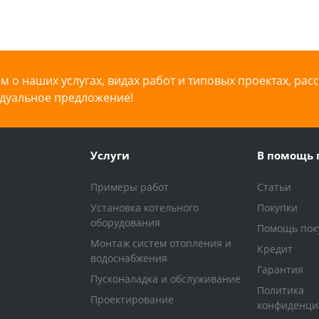
 о наших услугах, видах работ и типовых проектах, рас
дуальное предложение!
Услуги
В помощь 
Примеры работ
Статьи
Установка котельного
Покупки
оборудования
Помощь пок
Монтаж систем отопления и
Кредит
водоснабжения
Гарантия
Пусконаладка и обслуживание
Политика
Проектирование
конфиденци