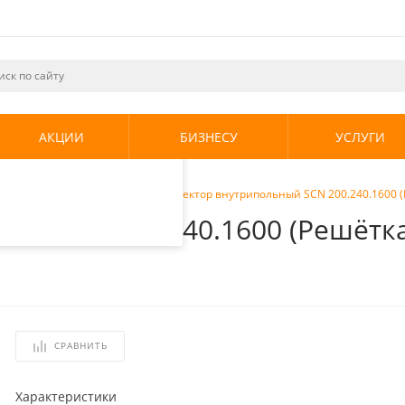
ециалистами и
те. Продолжая
его использования.
АКЦИИ
БИЗНЕСУ
УСЛУГИ
енциальности
.
ы внутрипольные
/
Stout Конвектор внутрипольный SCN 200.240.1600
ный SCN 200.240.1600 (Решёт
СРАВНИТЬ
Характеристики