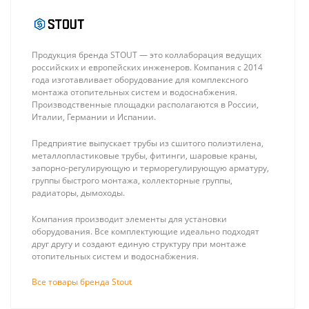
Продукция бренда STOUT — это коллаборация ведущих
российских и европейских инженеров. Компания с 2014
года изготавливает оборудование для комплексного
монтажа отопительных систем и водоснабжения.
Производственные площадки располагаются в России,
Италии, Германии и Испании.
Rommer Ventil
Rommer Ventil
22 500/800
22 300/1200
Предприятие выпускает трубы из сшитого полиэтилена,
радиатор
радиатор
9 860 ₽
11 105 ₽
металлопластиковые трубы, фитинги, шаровые краны,
стальной
стальной
запорно-регулирующую и терморегулирующую арматуру,
панельный с
панельный с
группы быстрого монтажа, коллекторные группы,
нижним
нижним
радиаторы, дымоходы.
подключением
подключением
Компания производит элементы для установки
оборудования. Все комплектующие идеально подходят
друг другу и создают единую структуру при монтаже
отопительных систем и водоснабжения.
Все товары бренда Stout