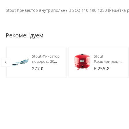
Stout Конвектор внутрипольный SCQ 110.190.1250 (Решётка
Рекомендуем
Stout Фиксатор
Stout
поворота 20
Расширительный
(металл)
бак на отопление
277 ₽
6 255 ₽
35 л. (цвет
красный)