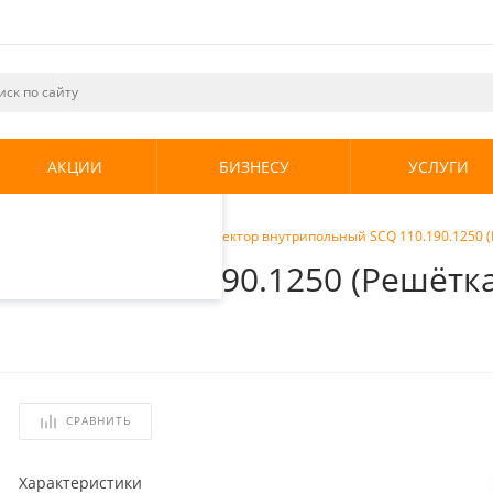
ециалистами и
те. Продолжая
его использования.
АКЦИИ
БИЗНЕСУ
УСЛУГИ
енциальности
.
ы внутрипольные
/
Stout Конвектор внутрипольный SCQ 110.190.1250
ный SCQ 110.190.1250 (Решёт
СРАВНИТЬ
Характеристики