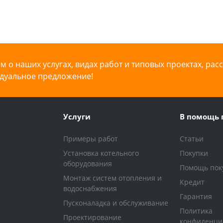
 о наших услугах, видах работ и типовых проектах, рас
дуальное предложение!
Услуги
В помощь 
Примеры работ
Статьи
Установка котельного
Покупки
оборудования
Помощь пок
Монтаж систем отопления и
Кредит
водоснабжения
Гарантия
Пусконаладка и обслуживание
Политика
Проектирование
конфиденци