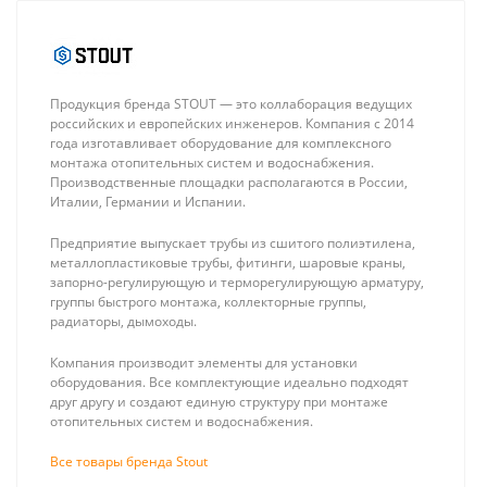
Продукция бренда STOUT — это коллаборация ведущих
российских и европейских инженеров. Компания с 2014
года изготавливает оборудование для комплексного
монтажа отопительных систем и водоснабжения.
Производственные площадки располагаются в России,
Италии, Германии и Испании.
Neptun PROFI 12В
Baxi ECO Four
3/4, кран с
24 F, Котел
Предприятие выпускает трубы из сшитого полиэтилена,
электроприводом
газовый
8 990 ₽
90 490 ₽
металлопластиковые трубы, фитинги, шаровые краны,
(жёлтый)
двухконтурный
запорно-регулирующую и терморегулирующую арматуру,
с закрытой
группы быстрого монтажа, коллекторные группы,
камерой
радиаторы, дымоходы.
Компания производит элементы для установки
оборудования. Все комплектующие идеально подходят
друг другу и создают единую структуру при монтаже
отопительных систем и водоснабжения.
Все товары бренда Stout