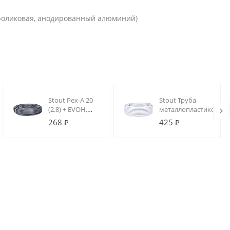
 роликовая, анодированный алюминий)
Stout Pex-A 20
Stout Труба
(2.8) + EVOH,
металлопластиковая
(метражом, в
26 х 3.0 (метражом, в
268 ₽
425 ₽
бухте 100м)
бухте 50м)
труба из
сшитого
полиэтилена
(цвет серый)