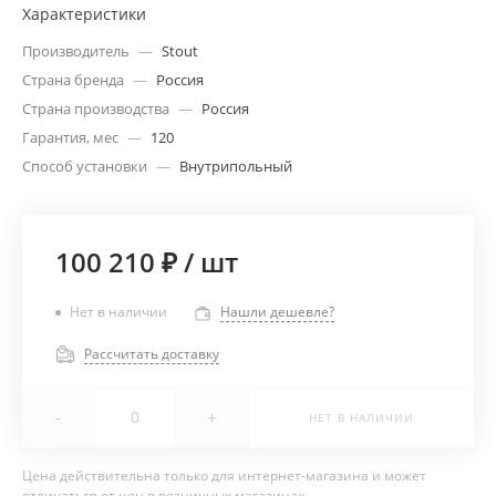
Характеристики
Производитель
—
Stout
Страна бренда
—
Россия
Страна производства
—
Россия
Гарантия, мес
—
120
Способ установки
—
Внутрипольный
100 210 ₽
/
шт
Нет в наличии
Нашли дешевле?
Рассчитать доставку
-
+
НЕТ В НАЛИЧИИ
Цена действительна только для интернет-магазина и может
отличаться от цен в розничных магазинах