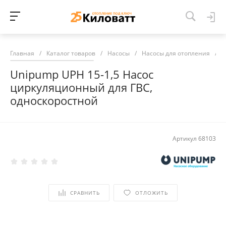
Главная
/
Каталог товаров
/
Насосы
/
Насосы для отопления
/
Н
Unipump UPH 15-1,5 Насос
циркуляционный для ГВС,
односкоростной
Артикул
68103
СРАВНИТЬ
ОТЛОЖИТЬ