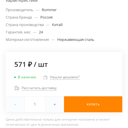
Характеристики
Производитель
—
Rommer
Страна бренда
—
Россия
Страна производства
—
Китай
Гарантия, мес
—
24
Материал изготовления
—
Нержавеющая сталь
571 ₽
/
шт
В наличии
Нашли дешевле?
Рассчитать доставку
-
+
КУПИТЬ
Цена действительна только для интернет-магазина и может
отличаться от цен в розничных магазинах