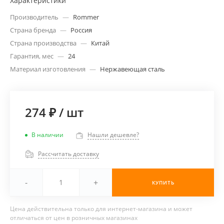
Характеристики
Производитель
—
Rommer
Страна бренда
—
Россия
Страна производства
—
Китай
Гарантия, мес
—
24
Материал изготовления
—
Нержавеющая сталь
274 ₽
/
шт
В наличии
Нашли дешевле?
Рассчитать доставку
-
+
КУПИТЬ
Цена действительна только для интернет-магазина и может
отличаться от цен в розничных магазинах