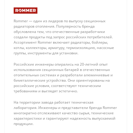
Rommer — один из лидеров по выпуску секционных
радиаторов отопления. Популярность бренда
обусловлена тем, что отечественные разработчики
создали продукты под запрос российских потребителей.
Ассортимент Rommer включает радиаторы, бойлеры,
котлы, коллекторы, арматуру, термоизоляцию, насосные
группы, инструменты для установки.
Rommer
Aquasfera 9501
Подложка для
Коллекторная
Российские инженеры опирались на 20-летний опыт
теплого пола 3
группа 06 вых. с
80 ₽
7 520 ₽
использования секционных батарей в отечественных
мм / длина 25
"маевским" и
отопительных системах и разработали алюминиевые и
м, ширина 1.2
сливом из нерж.
биметаллические устройства. Они ориентированы на
м (по 30 м2)
стали (с
российские условия, соответствуют техническим
расходомерами)
требованиям и выглядят эстетично.
На территории завода работает техническая
лаборатория. Инженеры и представители бренда Rommer
многократно отслеживают качество сырья, технические
характеристики и гарантируют надежность выпускаемой
продукции.