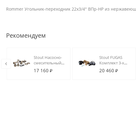
Rommer Угольник-переходник 22х3/4" ВПр-НР из нержавеюще
Рекомендуем
Stout Насосно-
Stout FUGAS
смесительный
Комплект 3-х
узел с
ходового
17 160 ₽
20 460 ₽
термостатическим
клапана для
клапаном 20-55°C
подключения
(без насоса)
электрокотла к
бойлеру