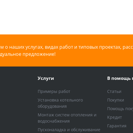
 о наших услугах, видах работ и типовых проектах, рас
дуальное предложение!
Услуги
В помощь 
Примеры работ
Статьи
Установка котельного
Покупки
оборудования
Помощь пок
Монтаж систем отопления и
Кредит
водоснабжения
Гарантия
Пусконаладка и обслуживание