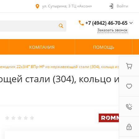
ул. Сутырина, 3 ТЦ «Аксон»
Войти
+7 (4942) 46-70-65
Заказать звонок
+7 (4942) 46-70-65
КОМПАНИЯ
ПОМОЩЬ
ул. Сутырина, 3 ТЦ
«Аксон»
08:00 - 20:00 без
выходных
еходник 22х3/4" ВПр-НР из нержавеющей стали (304), кольцо из EPDM
ей стали (304), кольцо из