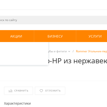
ециалистами и
те. Продолжая
его использования.
АКЦИИ
БИЗНЕСУ
УСЛУГИ
енциальности
.
е системы
/
Нержавеющие трубы и фитиги
/
Rommer Угольник-пер
 22х3/4" ВПр-НР из нержавеющ
СРАВНИТЬ
ОТЛОЖИТЬ
Характеристики