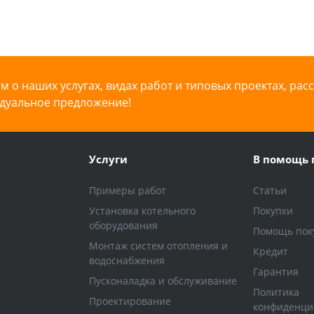
 о наших услугах, видах работ и типовых проектах, рас
дуальное предложение!
Услуги
В помощь 
Примеры работ
Статьи
Установка котельного
Покупки
оборудования
Помощь пок
Монтаж систем отопления и
Кредит
водоснабжения
Гарантия
Пусконаладка и обслуживание
Политика
Проектирование
конфиденци