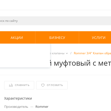
ециалистами и
те. Продолжая
его использования.
АКЦИИ
БИЗНЕСУ
УСЛУГИ
енциальности
.
оводная арматура
/
Обратные клапаны
/
Rommer 3/4" Клапан об
ый пружинный муфтовый с ме
СРАВНИТЬ
ОТЛОЖИТЬ
Характеристики
Производитель
—
Rommer