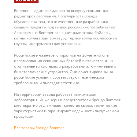
Rommer — один из лидеров по выпуску секционных
радиаторов отопления. Популярность бренда
обусловлена тем, что отечественные разработчики
создали продукты под запрос российских потребителей.
Ассортимент Rommer включает радиаторы, бойлеры,
котлы, коллекторы, арматуру, термоизоляцию, насосные
группы, инструменты для установки.
Stout SMS-0917
Stout 1/2
Коллекторная
Автоматический
Российские инженеры опирались на 20-летний опыт
группа 08 вых.
воздухоотводчик,
22 680 ₽
699 ₽
использования секционных батарей в отечественных
из
боковой выпуск
отопительных системах и разработали алюминиевые и
нержавеющей
(латунь, уплотн.
биметаллические устройства. Они ориентированы на
стали (с
кольцо - NBR)
российские условия, соответствуют техническим
расходомерами)
требованиям и выглядят эстетично.
На территории завода работает техническая
лаборатория. Инженеры и представители бренда Rommer
многократно отслеживают качество сырья, технические
характеристики и гарантируют надежность выпускаемой
продукции.
Все товары бренда Rommer