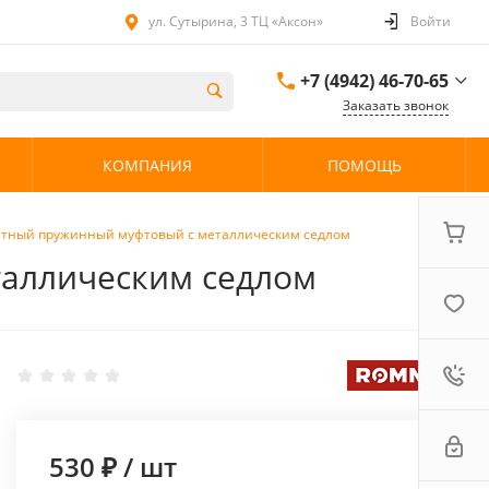
ул. Сутырина, 3 ТЦ «Аксон»
Войти
+7 (4942) 46-70-65
Заказать звонок
+7 (4942) 46-70-65
КОМПАНИЯ
ПОМОЩЬ
ул. Сутырина, 3 ТЦ
«Аксон»
08:00 - 20:00 без
выходных
ратный пружинный муфтовый с металлическим седлом
таллическим седлом
530 ₽
/
шт