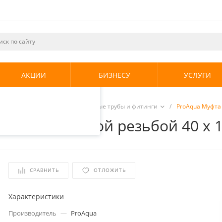
ециалистами и
те. Продолжая
его использования.
АКЦИИ
БИЗНЕСУ
УСЛУГИ
енциальности
.
е системы
/
Полипропиленовые трубы и фитинги
/
ProAqua Муфта 
ная с наружной резьбой 40 х 
СРАВНИТЬ
ОТЛОЖИТЬ
Характеристики
Производитель
—
ProAqua