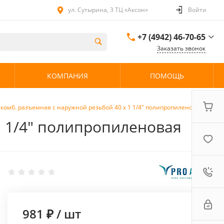
ул. Сутырина, 3 ТЦ «Аксон»
Войти
+7 (4942) 46-70-65
Заказать звонок
+7 (4942) 46-70-65
КОМПАНИЯ
ПОМОЩЬ
ул. Сутырина, 3 ТЦ
«Аксон»
08:00 - 20:00 без
выходных
комб. разъемная с наружной резьбой 40 х 1 1/4" полипропиленовая
1 1/4" полипропиленовая
981 ₽
/
шт