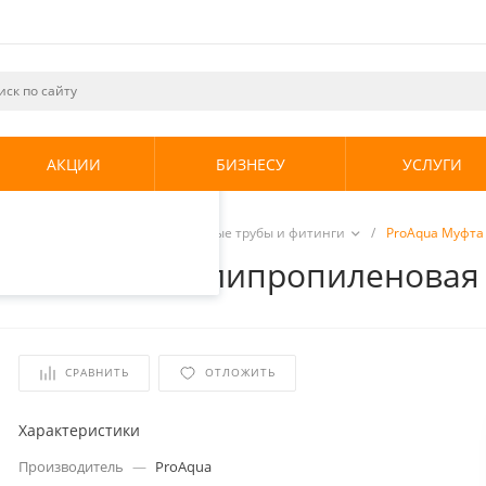
ециалистами и
те. Продолжая
его использования.
АКЦИИ
БИЗНЕСУ
УСЛУГИ
енциальности
.
е системы
/
Полипропиленовые трубы и фитинги
/
ProAqua Муфта 
2 х 20 В/В, полипропиленовая
СРАВНИТЬ
ОТЛОЖИТЬ
Характеристики
Производитель
—
ProAqua