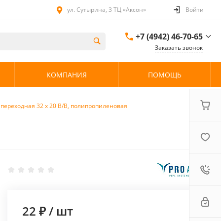
ул. Сутырина, 3 ТЦ «Аксон»
Войти
+7 (4942) 46-70-65
Заказать звонок
+7 (4942) 46-70-65
КОМПАНИЯ
ПОМОЩЬ
ул. Сутырина, 3 ТЦ
«Аксон»
08:00 - 20:00 без
выходных
переходная 32 х 20 В/В, полипропиленовая
22 ₽
/
шт