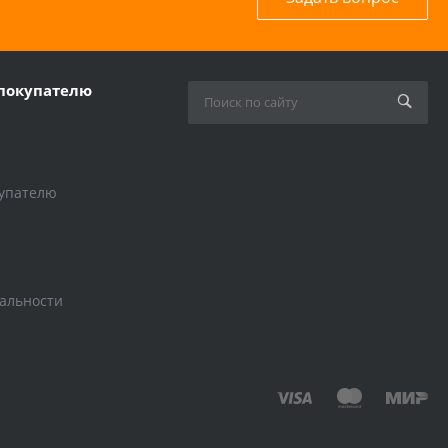
покупателю
упателю
альности