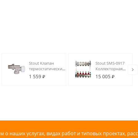
Stout Клапан
Stout SMS-0917
термостатический,
Коллекторная
осевой 1/2"
группа 05 вых.
1 559 ₽
15 005 ₽
из
нержавеющей
стали (с
расходомерами)
 о наших услугах, видах работ и типовых проектах, рас