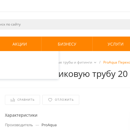
ециалистами и
те. Продолжая
его использования.
АКЦИИ
БИЗНЕСУ
УСЛУГИ
енциальности
.
е системы
/
Полипропиленовые трубы и фитинги
/
ProAqua Перехо
 металлопластиковую трубу 2
СРАВНИТЬ
ОТЛОЖИТЬ
Характеристики
Производитель
—
ProAqua