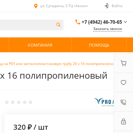
ул. Сутырина, 3 ТЦ «Аксон»
Войти
+7 (4942) 46-70-65
Заказать звонок
+7 (4942) 46-70-65
КОМПАНИЯ
ПОМОЩЬ
ул. Сутырина, 3 ТЦ
«Аксон»
08:00 - 20:00 без
выходных
д на PEX или металлопластиковую трубу 20 х 16 полипропиленовый
0 х 16 полипропиленовый
320 ₽
/
шт