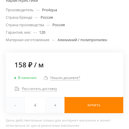
Характеристики
Производитель
—
ProAqua
Страна бренда
—
Россия
Страна производства
—
Россия
Гарантия, мес
—
120
Материал изготовления
—
Алюминий / полипропилен
158 ₽
/
м
В наличии
Нашли дешевле?
Рассчитать доставку
-
+
КУПИТЬ
Цена действительна только для интернет-магазина и может
отличаться от цен в розничных магазинах