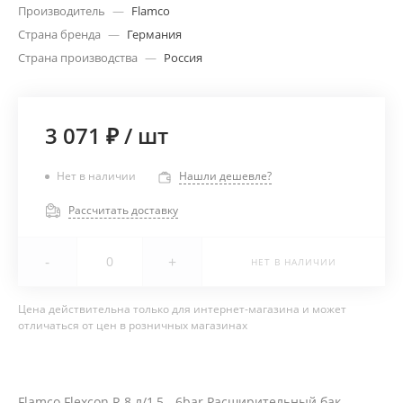
Производитель
—
Flamco
Страна бренда
—
Германия
Страна производства
—
Россия
3 071 ₽
/
шт
Нет в наличии
Нашли дешевле?
Рассчитать доставку
-
+
НЕТ В НАЛИЧИИ
Цена действительна только для интернет-магазина и может
отличаться от цен в розничных магазинах
Flamco Flexcon R 8 л/1,5 - 6bar Расширительный бак,