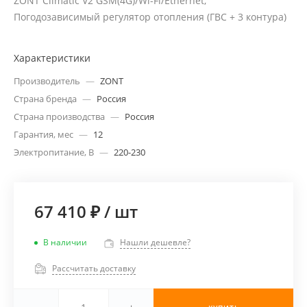
ZONT Climatic V2 GSM(4G)/Wi-Fi/Ethernet,
Погодозависимый регулятор отопления (ГВС + 3 контура)
Характеристики
Производитель
—
ZONT
Страна бренда
—
Россия
Страна производства
—
Россия
Гарантия, мес
—
12
Электропитание, В
—
220-230
67 410 ₽
/
шт
В наличии
Нашли дешевле?
Рассчитать доставку