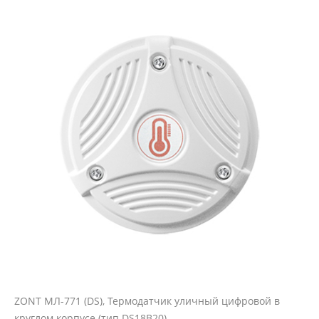
ZONT МЛ-771 (DS), Термодатчик уличный цифровой в
круглом корпусе (тип DS18B20)