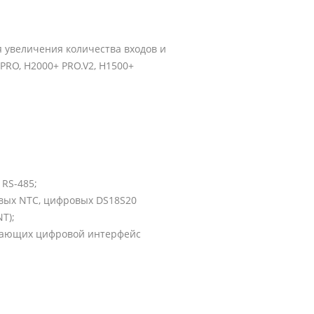
я увеличения количества входов и
RO, H2000+ PRO.V2, H1500+
RS-485;
овых NTC, цифровых DS18S20
T);
вающих цифровой интерфейс