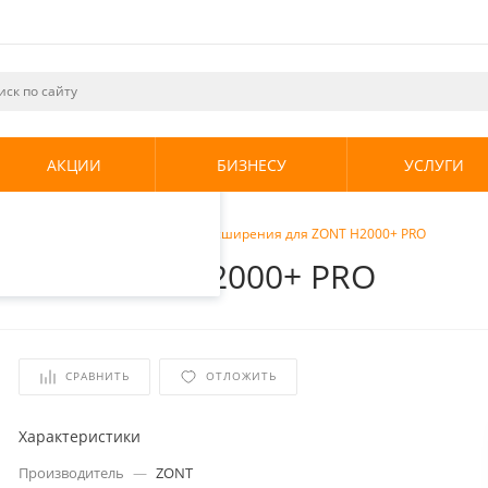
ециалистами и
те. Продолжая
его использования.
АКЦИИ
БИЗНЕСУ
УСЛУГИ
енциальности
.
опления
/
ZONT ZE-22, Блок расширения для ZONT H2000+ PRO
я для ZONT H2000+ PRO
СРАВНИТЬ
ОТЛОЖИТЬ
Характеристики
Производитель
—
ZONT