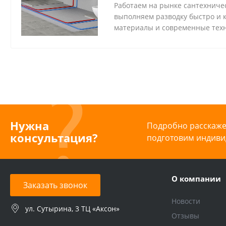
Работаем на рынке сантехничес
выполняем разводку быстро и к
материалы и современные техн
Нужна
Подробно расскажем
консультация?
подготовим индиви
О компании
Заказать звонок
Новости
ул. Сутырина, 3 ТЦ «Аксон»
Отзывы