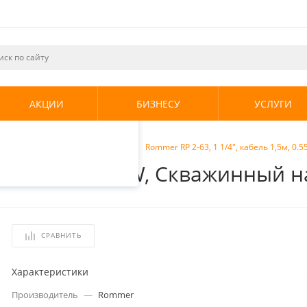
ециалистами и
те. Продолжая
его использования.
АКЦИИ
БИЗНЕСУ
УСЛУГИ
енциальности
.
ия
/
Скважинные насосы
/
Rommer RP 2-63, 1 1/4", кабель 1,5м, 0
ель 1,5м, 0.55kW, Скважинный н
СРАВНИТЬ
Характеристики
Производитель
—
Rommer