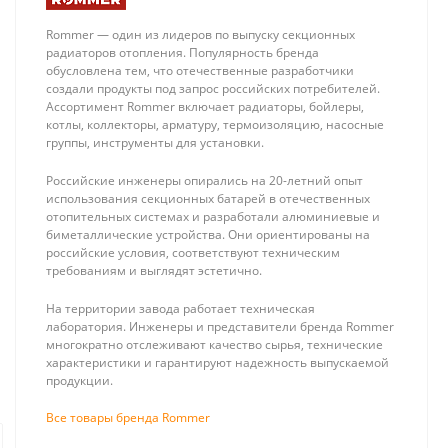
Rommer — один из лидеров по выпуску секционных
радиаторов отопления. Популярность бренда
обусловлена тем, что отечественные разработчики
создали продукты под запрос российских потребителей.
Ассортимент Rommer включает радиаторы, бойлеры,
котлы, коллекторы, арматуру, термоизоляцию, насосные
группы, инструменты для установки.
Stout Фиксатор
Stout Pex-A 16
поворота угла
(2.0) + EVOH, (в
Российские инженеры опирались на 20-летний опыт
90 для труб
бухте 100м)
52 ₽
155 ₽
использования секционных батарей в отечественных
диаметром 14-
труба из
отопительных системах и разработали алюминиевые и
18 мм (пластик)
сшитого
биметаллические устройства. Они ориентированы на
полиэтилена
российские условия, соответствуют техническим
(цвет красный)
требованиям и выглядят эстетично.
На территории завода работает техническая
лаборатория. Инженеры и представители бренда Rommer
многократно отслеживают качество сырья, технические
характеристики и гарантируют надежность выпускаемой
Монтаж систем отопления и водоснабже
продукции.
Установка погружного насос
Все товары бренда Rommer
Специалисты компании «25 киловатт