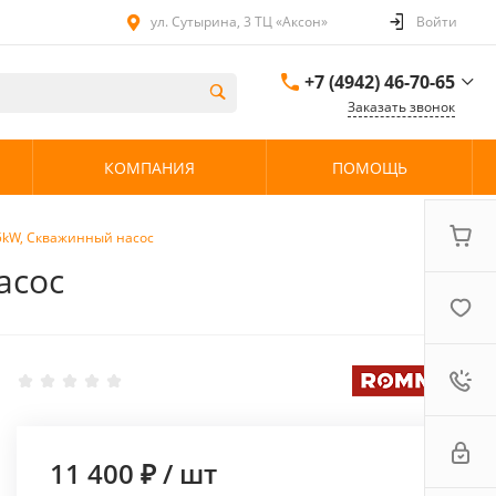
ул. Сутырина, 3 ТЦ «Аксон»
Войти
+7 (4942) 46-70-65
Заказать звонок
+7 (4942) 46-70-65
КОМПАНИЯ
ПОМОЩЬ
ул. Сутырина, 3 ТЦ
«Аксон»
08:00 - 20:00 без
выходных
.55kW, Скважинный насос
асос
11 400 ₽
/
шт