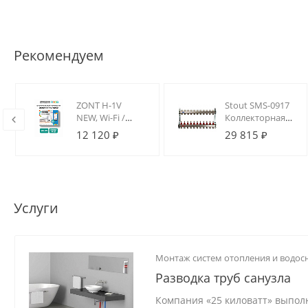
Рекомендуем
12
ZONT H-1V
Stout SMS-0917
р
NEW, Wi-Fi /
Коллекторная
й
GSM термостат
группа 11 вых.
12 120 ₽
29 815 ₽
для котлов на
из
DIN-рейку
нержавеющей
стали (с
расходомерами)
Услуги
Монтаж систем отопления и водо
Разводка труб санузла
Компания «25 киловатт» выполн