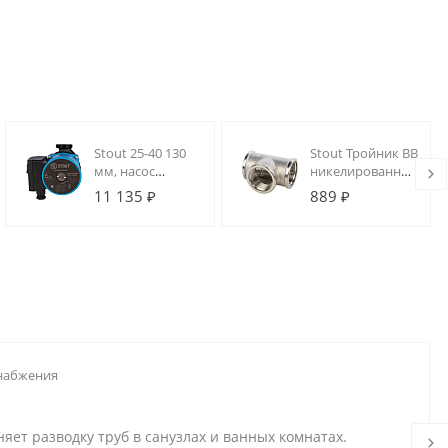
Stout 25-40 130
Stout Тройник ВВ
мм, насос
никелированный
циркуляционный
1"
11 135 ₽
889 ₽
3-х скоростной, с
гайками
снабжения
яет разводку труб в санузлах и ванных комнатах.