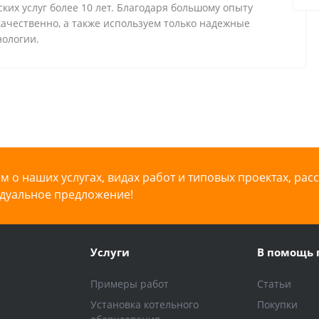
ких услуг более 10 лет. Благодаря большому опыту
ачественно, а также используем только надежные
ологии.
 о наших услугах, видах работ и типовых проектах, рас
дуальное предложение!
Услуги
В помощь 
Примеры работ
Статьи
Установка котельного
Покупки