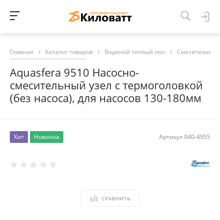
Главная
/
Каталог товаров
/
Водяной теплый пол
/
Смесительные
Aquasfera 9510 Насосно-
смесительный узел с термоголовкой
(без насоса), для насосов 130-180мм
Хит
Новинка
Артикул
040-4955
СРАВНИТЬ