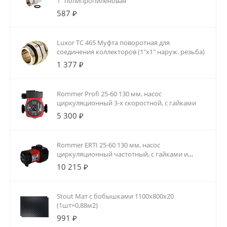
1" полипропиленовая
587 ₽
Luxor TC 465 Муфта поворотная для
соединения коллекторов (1"x1" наруж. резьба)
1 377 ₽
Rommer Profi 25-60 130 мм, насос
циркуляционный 3-х скоростной, с гайками
5 300 ₽
Rommer ERTI 25-60 130 мм, насос
циркуляционный частотный, с гайками и
теплоизоляцией
10 215 ₽
Stout Мат с бобышками 1100х800х20
(1шт=0,88м2)
991 ₽