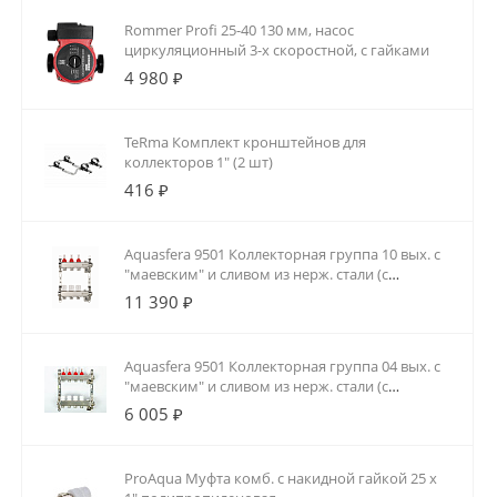
Rommer Profi 25-40 130 мм, насос
циркуляционный 3-х скоростной, с гайками
4 980 ₽
TeRma Комплект кронштейнов для
коллекторов 1" (2 шт)
416 ₽
Aquasfera 9501 Коллекторная группа 10 вых. с
"маевским" и сливом из нерж. стали (с
расходомерами)
11 390 ₽
Aquasfera 9501 Коллекторная группа 04 вых. с
"маевским" и сливом из нерж. стали (с
расходомерами)
6 005 ₽
ProAqua Муфта комб. с накидной гайкой 25 х