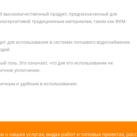
ой высококачественный продукт, предназначенный для
 альтернативой традиционным материалам, таким как ФУМ-
ит для использования в системах питьевого водоснабжения,
одой.
ый гель. Это означает, что для его использования не
вечное уплотнение.
омичным и удобным в использовании.
 о наших услугах, видах работ и типовых проектах, рас