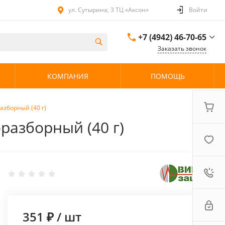
ул. Сутырина, 3 ТЦ «Аксон»
Войти
+7 (4942) 46-70-65
Заказать звонок
+7 (4942) 46-70-65
КОМПАНИЯ
ПОМОЩЬ
ул. Сутырина, 3 ТЦ
«Аксон»
08:00 - 20:00 без
выходных
азборный (40 г)
разборный (40 г)
351 ₽
/
шт