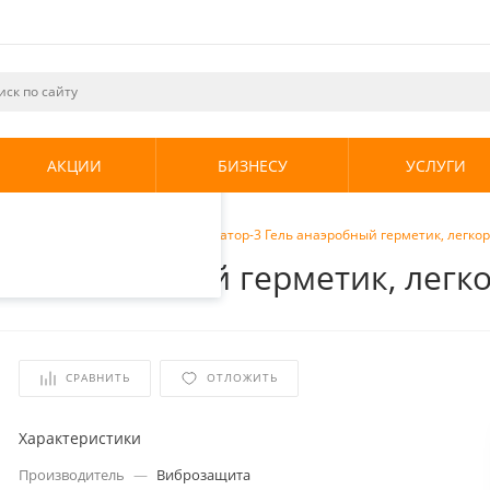
ециалистами и
те. Продолжая
его использования.
АКЦИИ
БИЗНЕСУ
УСЛУГИ
енциальности
.
тизации
/
Виброзащита Фиксатор-3 Гель анаэробный герметик, легкор
ь анаэробный герметик, легко
СРАВНИТЬ
ОТЛОЖИТЬ
Характеристики
Производитель
—
Виброзащита