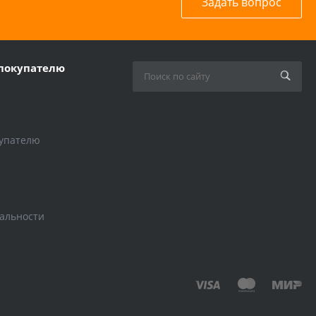
Задать вопрос
покупателю
упателю
альности