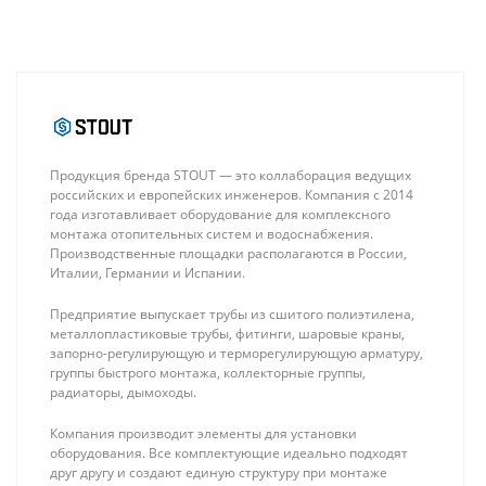
Продукция бренда STOUT — это коллаборация ведущих
российских и европейских инженеров. Компания с 2014
года изготавливает оборудование для комплексного
монтажа отопительных систем и водоснабжения.
Производственные площадки располагаются в России,
Италии, Германии и Испании.
Предприятие выпускает трубы из сшитого полиэтилена,
металлопластиковые трубы, фитинги, шаровые краны,
запорно-регулирующую и терморегулирующую арматуру,
группы быстрого монтажа, коллекторные группы,
Stout Переходник с
Stout Угольник
радиаторы, дымоходы.
наружной резьбой
90° 25 для труб
1/2" х 16 для
из сшитого
301 ₽
958 ₽
Компания производит элементы для установки
металлопластиковых
полиэтилена
оборудования. Все комплектующие идеально подходят
труб прессовой
аксиальный
друг другу и создают единую структуру при монтаже