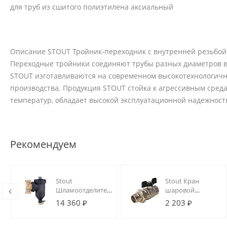
для труб из сшитого полиэтилена аксиальный
Описание STOUT Тройник-переходник с внутренней резьбой 
Переходные тройники соединяют трубы разных диаметров в
STOUT изготавливаются на современном высокотехнологичн
производства. Продукция STOUT стойка к агрессивным сред
температур, обладает высокой эксплуатационной надежност
Рекомендуем
Stout
Stout Кран
Шламоотделитель
шаровой
с магнитом и
полнопроходной,
14 360 ₽
2 203 ₽
циклонным
ВР/НР, ручка
фильтром, 1" ВН
бабочка 1,
американка