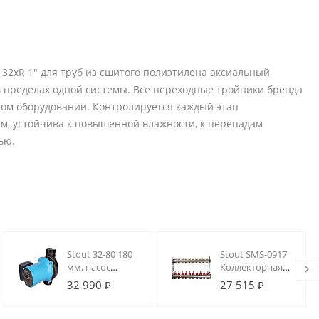
32xR 1" для труб из сшитого полиэтилена аксиальный
 пределах одной системы. Все переходные тройники бренда
ом оборудовании. Контролируется каждый этап
ам, устойчива к повышенной влажности, к перепадам
ью.
Stout 32-80 180
Stout SMS-0917
мм, насос
Коллекторная
циркуляционный
группа 10 вых.
32 990 ₽
27 515 ₽
3-х скоростной, с
из
гайками
нержавеющей
стали (с