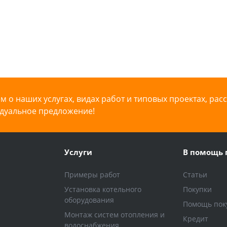
расходомерами)
 о наших услугах, видах работ и типовых проектах, рас
дуальное предложение!
Услуги
В помощь 
Примеры работ
Статьи
Установка котельного
Покупки
оборудования
Помощь пок
Монтаж систем отопления и
Кредит
водоснабжения