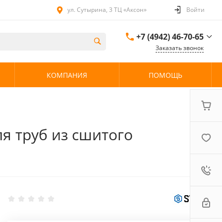
ул. Сутырина, 3 ТЦ «Аксон»
Войти
+7 (4942) 46-70-65
Заказать звонок
+7 (4942) 46-70-65
КОМПАНИЯ
ПОМОЩЬ
ул. Сутырина, 3 ТЦ
«Аксон»
08:00 - 20:00 без
выходных
ля труб из сшитого