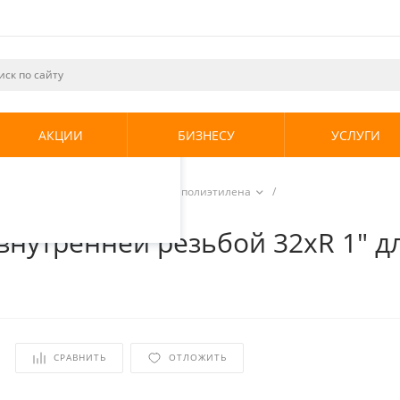
ециалистами и
те. Продолжая
его использования.
АКЦИИ
БИЗНЕСУ
УСЛУГИ
енциальности
.
е системы
/
Трубы из сшитого полиэтилена
/
сшитого полиэтилена аксиальный
внутренней резьбой 32xR 1" д
СРАВНИТЬ
ОТЛОЖИТЬ