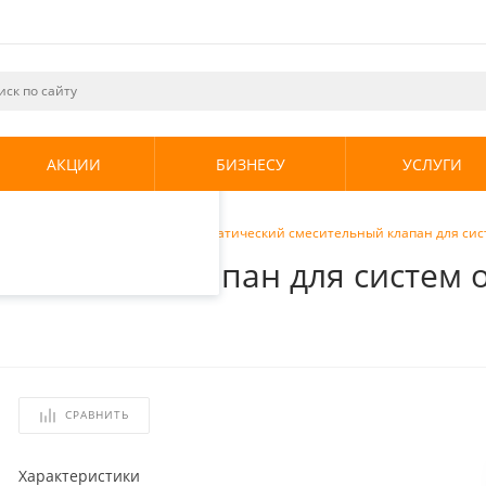
ециалистами и
те. Продолжая
его использования.
АКЦИИ
БИЗНЕСУ
УСЛУГИ
енциальности
.
овые клапаны
/
Stout Термостатический смесительный клапан для сист
ительный клапан для систем о
СРАВНИТЬ
Характеристики