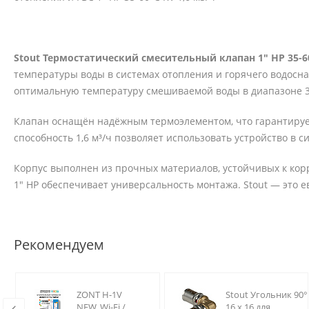
Stout Термостатический смесительный клапан 1" НР 35-60
температуры воды в системах отопления и горячего водосн
оптимальную температуру смешиваемой воды в диапазоне 35
Клапан оснащён надёжным термоэлементом, что гарантирует
способность 1,6 м³/ч позволяет использовать устройство в 
Корпус выполнен из прочных материалов, устойчивых к ко
1" НР обеспечивает универсальность монтажа. Stout — это е
Рекомендуем
ZONT H-1V
Stout Угольник 90°
NEW, Wi-Fi /
16 х 16 для