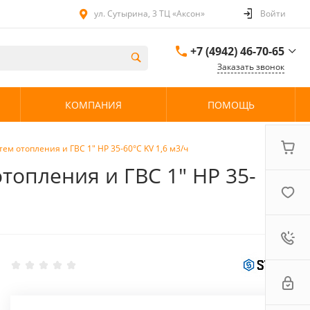
ул. Сутырина, 3 ТЦ «Аксон»
Войти
+7 (4942) 46-70-65
Заказать звонок
+7 (4942) 46-70-65
КОМПАНИЯ
ПОМОЩЬ
ул. Сутырина, 3 ТЦ
«Аксон»
08:00 - 20:00 без
выходных
ем отопления и ГВС 1" НР 35-60°С KV 1,6 м3/ч
топления и ГВС 1" НР 35-