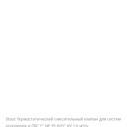
Stout Термостатический смесительный клапан для систем
отопления и ГВС 1" НР 35-60°С KV 1,6 м3/ч