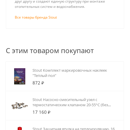
друг другу и создают единую структуру при монтаже
отопительных систем и водоснабжения.
Все товары бренда Stout
С этим товаром покупают
Stout Комплект маркировочных наклеек
"Теплый пол"
872 ₽
Stout Насосно-смесительный узел с
термостатическим клапаном 20-55°C (без
насоса)
17 160 ₽
Stout Защитная втулка на теплоизоляцию, 16