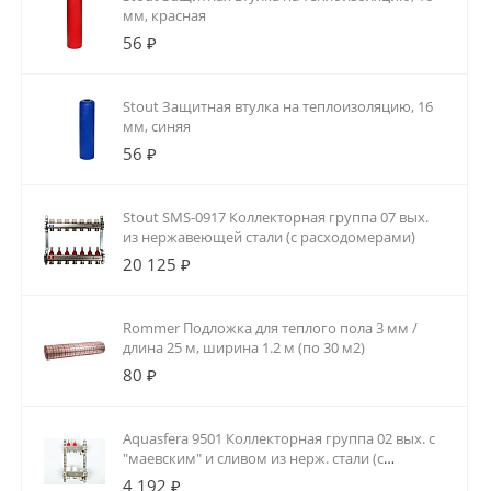
мм, красная
56 ₽
Stout Защитная втулка на теплоизоляцию, 16
мм, синяя
56 ₽
Stout SMS-0917 Коллекторная группа 07 вых.
из нержавеющей стали (с расходомерами)
20 125 ₽
Rommer Подложка для теплого пола 3 мм /
длина 25 м, ширина 1.2 м (по 30 м2)
80 ₽
Aquasfera 9501 Коллекторная группа 02 вых. с
"маевским" и сливом из нерж. стали (с
расходомерами)
4 192 ₽