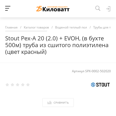
Главная
/
Каталог товаров
/
Водяной теплый пол
/
Трубы для теп
Stout Pex-A 20 (2.0) + EVOH, (в бухте
500м) труба из сшитого полиэтилена
(цвет красный)
Артикул
SPX-0002-502020
СРАВНИТЬ