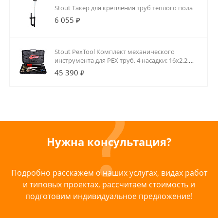
Stout Такер для крепления труб теплого пола
6 055 ₽
Stout PexTool Комплект механического
инструмента для PEX труб, 4 насадки: 16х2.2,
20х2.8, 16.2х2.6,
45 390 ₽
Нужна консультация?
Подробно расскажем о наших услугах, видах работ
и типовых проектах, рассчитаем стоимость и
подготовим индивидуальное предложение!