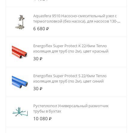
Aquasfera 9510 Насосно-смесительный узел с
термоголовкой (без насоса), для насосов 130-
180мм
6 680 ₽
Energoflex Super Protect K 22/6мм Тепло
изоляция для труб (по 2м), цвет красный
30 ₽
Energoflex Super Protect S 22/6мм Тепло
изоляция для труб (по 2м), цвет синий
30 ₽
Рустеплопол Универсальный размотчик
трубы в бухтах
10 080 ₽