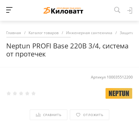
Главная
/
Каталог товаров
/
Инженерная сантехника
/
Защита от
Neptun PROFI Base 220В 3/4, система
от протечек
Артикул
100035512200
СРАВНИТЬ
ОТЛОЖИТЬ