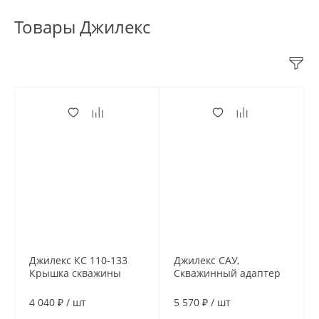
Товары Джилекс
Джилекс КС 110-133
Джилекс САУ,
Крышка скважины
Скважинный адаптер
(кабельный ввод и
улучшенный
проушина для
4 040 ₽
/
шт
5 570 ₽
/
шт
подвеса)