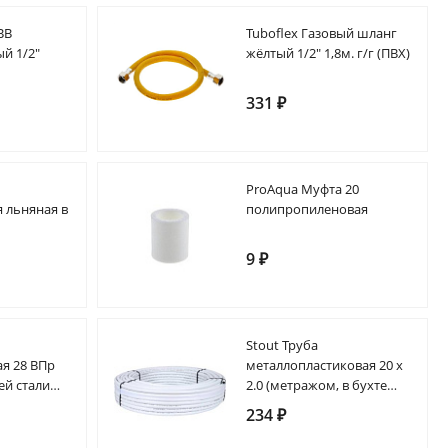
ВВ
Tuboflex Газовый шланг
й 1/2"
жёлтый 1/2" 1,8м. г/г (ПВХ)
331 ₽
ProAqua Муфта 20
 льняная в
полипропиленовая
9 ₽
а
Stout Труба
я 28 ВПр
металлопластиковая 20 х
й стали
2.0 (метражом, в бухте
из EPDM
100м)
234 ₽