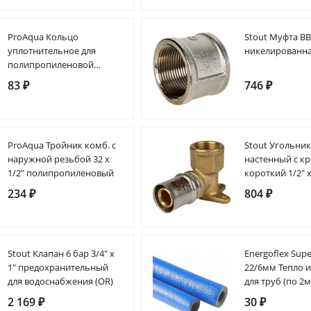
ProAqua Кольцо
Stout Муфта В
уплотнительное для
никелированная
полипропиленовой
американки 20 EPDM
83 ₽
746 ₽
ProAqua Тройник комб. с
Stout Угольни
наружной резьбой 32 х
настенный с к
1/2" полипропиленовый
короткий 1/2" х
металлопласти
234 ₽
804 ₽
прессовой
Stout Клапан 6 бар 3/4" х
Energoflex Supe
1" предохранительный
22/6мм Тепло 
для водоснабжения (OR)
для труб (по 2м
синий
2 169 ₽
30 ₽