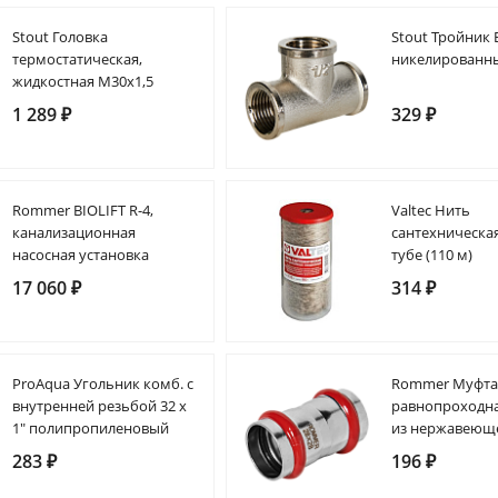
Stout Головка
Stout Тройник 
термостатическая,
никелированны
жидкостная M30x1,5
1 289 ₽
329 ₽
Rommer BIOLIFT R-4,
Valtec Нить
канализационная
сантехническая
насосная установка
тубе (110 м)
17 060 ₽
314 ₽
ProAqua Угольник комб. с
Rommer Муфт
внутренней резьбой 32 х
равнопроходна
1" полипропиленовый
из нержавеюще
(304), кольцо 
283 ₽
196 ₽