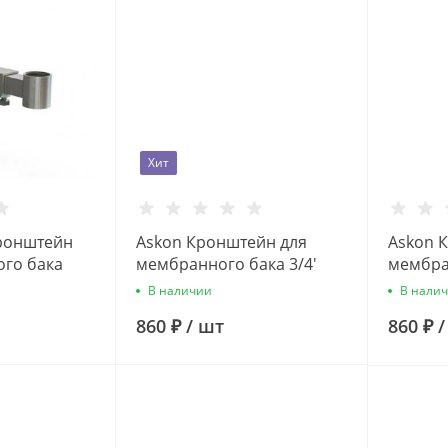
Хит
ронштейн
Askon Кронштейн для
Askon 
го бака
мембранного бака 3/4'
мембра
веющей
(синий)
(красны
В наличии
В нали
860 ₽
/
шт
860 ₽