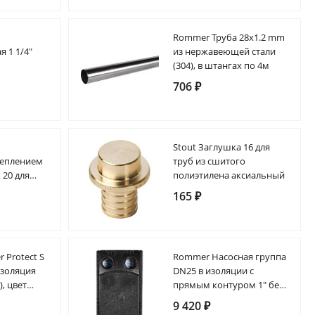
В
Rommer Труба 28х1.2 mm
 1 1/4"
из нержавеющей стали
(304), в штангах по 4м
706 ₽
к
Stout Заглушка 16 для
реплением
труб из сшитого
 20 для
полиэтилена аксиальный
ковых труб
165 ₽
r Protect S
Rommer Насосная группа
изоляция
DN25 в изоляции с
), цвет
прямым контуром 1" без
насоса 1"ВРх1.1/2"НГ
9 420 ₽