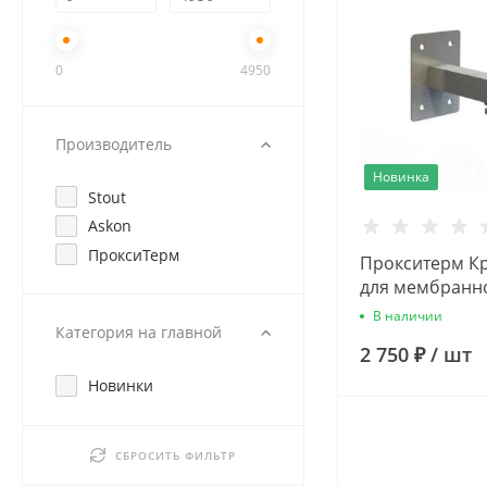
0
4950
Производитель
Новинка
Stout
Askon
ПроксиТерм
Прокситерм К
для мембранно
3/4' из нержа
В наличии
Категория на главной
стали
2 750 ₽
/
шт
Новинки
СБРОСИТЬ ФИЛЬТР