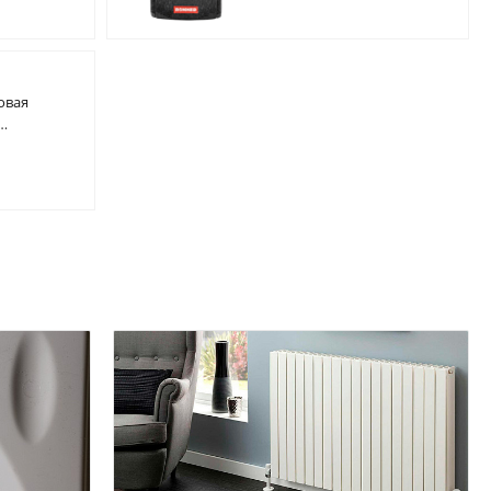
овая
алюминием d = 32 х 5,4