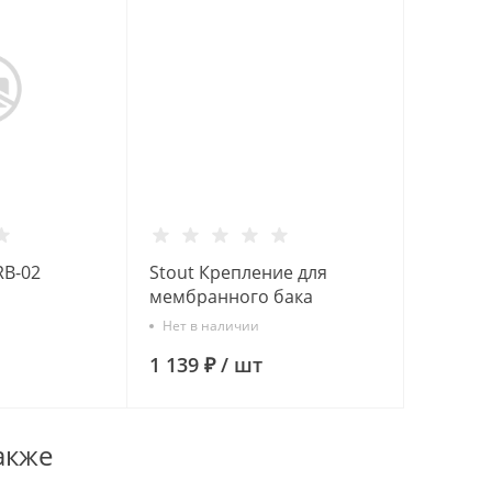
RB-02
Stout Крепление для
мембранного бака
го бака из
емкостью 8-25 л.
Нет в наличии
стали
1 139 ₽
/
шт
акже