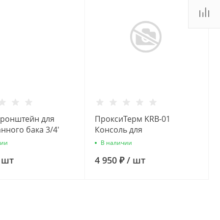
Кронштейн для
ПроксиТерм KRB-01
нного бака 3/4'
Консоль для
й)
расширительного бака из
чии
В наличии
нержавеющей стали
/
шт
4 950 ₽
/
шт