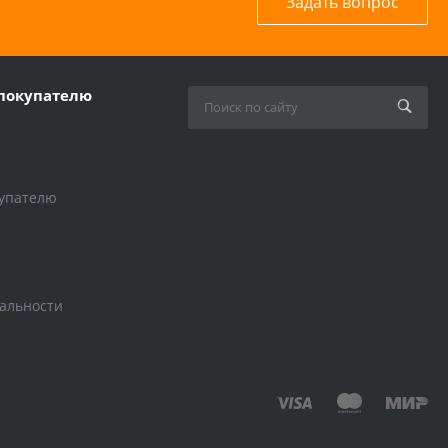
Задать вопрос
покупателю
упателю
альности