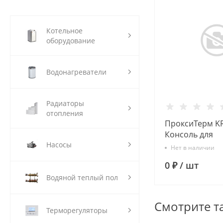
Котельное
оборудование
Водонагреватели
Радиаторы
отопления
ПроксиТерм K
Консоль для
Насосы
расширительно
Нет в наличии
нержавеющей 
0 ₽
/
шт
Водяной теплый пол
Смотрите т
Терморегуляторы