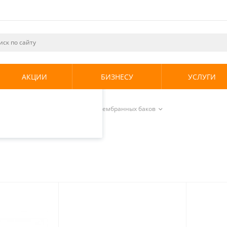
ециалистами и
те. Продолжая
его использования.
АКЦИИ
БИЗНЕСУ
УСЛУГИ
енциальности
.
нные баки
/
Крепления для мембранных баков
баков