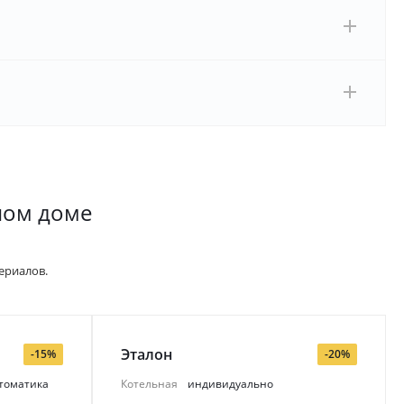
ном доме
ериалов.
Эталон
-15%
-20%
втоматика
Котельная
индивидуально