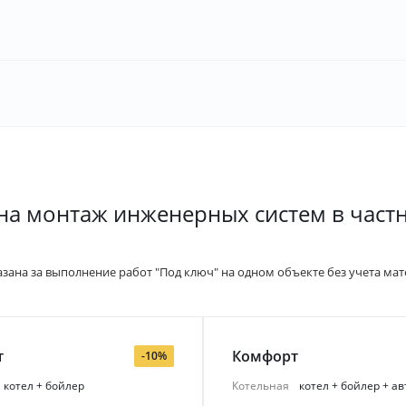
на монтаж инженерных систем в част
азана за выполнение работ "Под ключ" на одном объекте без учета мат
т
Комфорт
-10%
котел + бойлер
Котельная
котел + бойлер + а