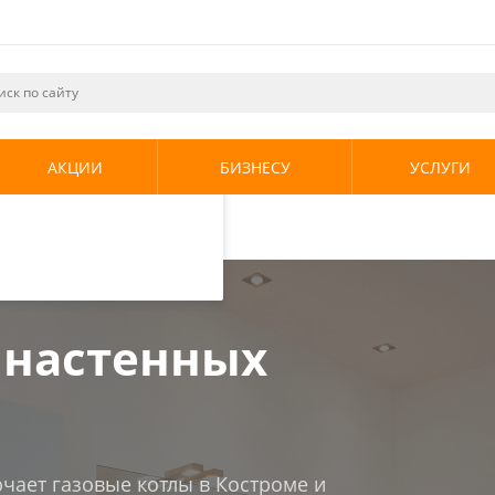
ециалистами и
те. Продолжая
его использования.
АКЦИИ
БИЗНЕСУ
УСЛУГИ
енциальности
.
ка газовых настенных котлов
 настенных
ючает газовые котлы в Костроме и