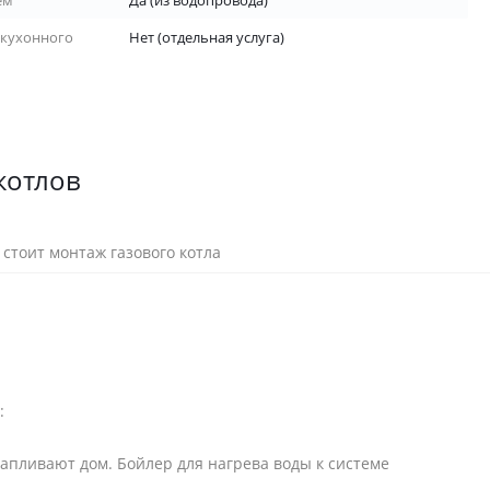
ем
Да (из водопровода)
 кухонного
Нет (отдельная услуга)
котлов
 стоит монтаж газового котла
:
апливают дом. Бойлер для нагрева воды к системе