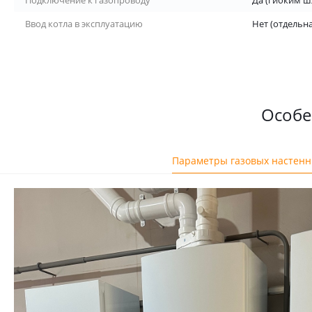
Подключение к газопроводу
Да (гибким ш
Ввод котла в эксплуатацию
Нет (отдельна
Особе
Параметры газовых настенн