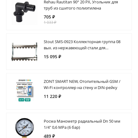
Rehau Rautitan 90° 20 PX, Угольник для
труб из сшитого полиэтилена
705 ₽
1 033 ₽
Stout SMS-0923 Коллекторная группа 08
вых. из нержавеющей стали для
радиаторной разводки
15 095 ₽
ZONT SMART NEW, Отопительный GSM /
Wi-Fi контроллер на стену и DIN-рейку
11 220 ₽
Росма Манометр радиальный Dn 50 мм
1/4" 0,6 MPa (6 бар)
489 ₽