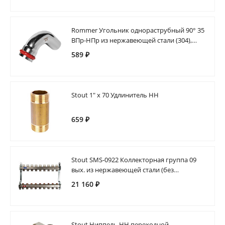
Rommer Угольник однораструбный 90° 35
ВПр-НПр из нержавеющей стали (304),
кольцо из EPDM
589 ₽
Stout 1" х 70 Удлинитель НН
659 ₽
Stout SMS-0922 Коллекторная группа 09
вых. из нержавеющей стали (без
расходомеров)
21 160 ₽
Stout Ниппель НН переходной